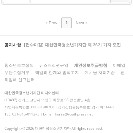
Prev
1
Next
공지사항
[접수마감] 대한민국청소년기자단 제 26기 기자 모집
청소년보호정책
뉴스저작권규약
개인정보취급방침
이메일
무단수집거부
책임의 한계와 법적고지
게시물 처리기준
권
리침해 신고센터
대한민국청소년기자단 미디어센터
(10497) 경기도 고양시 덕양구 화중로 98 광성빌딩 4층
사업자등록번호: 680-81-00708ㅣ정기간행물등록번호: 경기 아51448
TEL: 031-815-0112~3ㅣE-mail: korea@youthpress.net
Copyright ⓒ 2026 대한민국청소년기자단 All rights reserved.