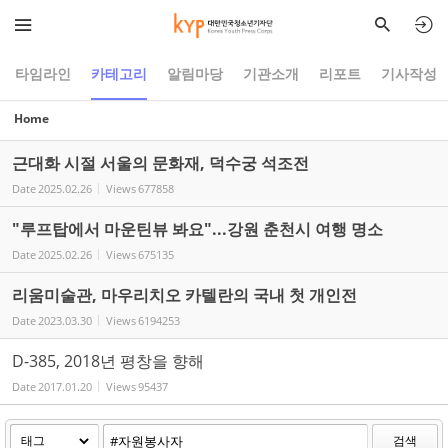
Sketchbook5, 스케치북5
Sketchbook5, 스케치북5
타임라인
카테고리
알림마당
기관소개
리포트
기사작성
Home
근대화 시절 서울의 문화재, 덕수궁 석조전
Date
2025.02.26
Views
677858
"루프탑에서 마운틴뷰 봐요"...강원 춘천시 여행 명소
Date
2025.02.26
Views
675135
리움미술관, 마우리치오 카텔란의 국내 첫 개인전
Date
2023.03.30
Views
6194253
D-385, 2018년 평창을 향해
Date
2017.01.20
Views
95437
검색