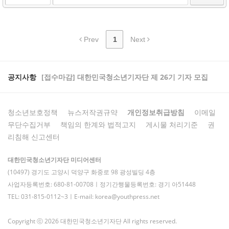
Prev
1
Next
공지사항
[접수마감] 대한민국청소년기자단 제 26기 기자 모집
청소년보호정책
뉴스저작권규약
개인정보취급방침
이메일
무단수집거부
책임의 한계와 법적고지
게시물 처리기준
권
리침해 신고센터
대한민국청소년기자단 미디어센터
(10497) 경기도 고양시 덕양구 화중로 98 광성빌딩 4층
사업자등록번호: 680-81-00708ㅣ정기간행물등록번호: 경기 아51448
TEL: 031-815-0112~3ㅣE-mail: korea@youthpress.net
Copyright ⓒ 2026 대한민국청소년기자단 All rights reserved.