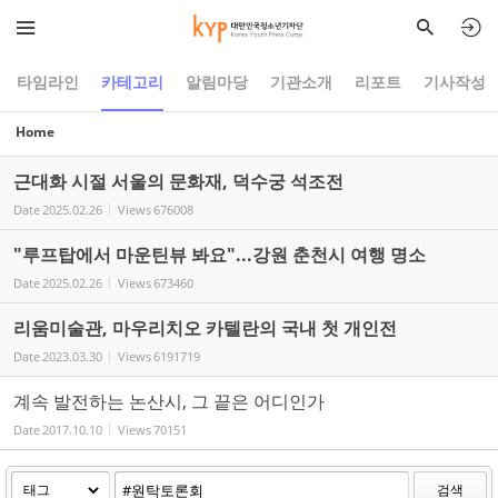
Sketchbook5, 스케치북5
Sketchbook5, 스케치북5
타임라인
카테고리
알림마당
기관소개
리포트
기사작성
Home
근대화 시절 서울의 문화재, 덕수궁 석조전
Date
2025.02.26
Views
676008
"루프탑에서 마운틴뷰 봐요"...강원 춘천시 여행 명소
Date
2025.02.26
Views
673460
리움미술관, 마우리치오 카텔란의 국내 첫 개인전
Date
2023.03.30
Views
6191719
계속 발전하는 논산시, 그 끝은 어디인가
Date
2017.10.10
Views
70151
검색