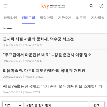
Sketchbook5, 스케치북5
Sketchbook5, 스케치북5
타임라인
카테고리
알림마당
기관소개
리포트
기사작성
Home
근대화 시절 서울의 문화재, 덕수궁 석조전
Date
2025.02.26
Views
678659
"루프탑에서 마운틴뷰 봐요"...강원 춘천시 여행 명소
Date
2025.02.26
Views
675806
리움미술관, 마우리치오 카텔란의 국내 첫 개인전
Date
2023.03.30
Views
6194620
All is well! 동탄국제고 11기 준비 오픈 채팅방을 소개합니다
Date
2020.12.29
Views
57071
검색