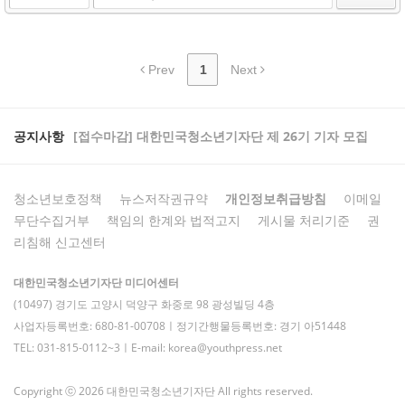
Prev
1
Next
공지사항
[접수마감] 대한민국청소년기자단 제 26기 기자 모집
청소년보호정책
뉴스저작권규약
개인정보취급방침
이메일
무단수집거부
책임의 한계와 법적고지
게시물 처리기준
권
리침해 신고센터
대한민국청소년기자단 미디어센터
(10497) 경기도 고양시 덕양구 화중로 98 광성빌딩 4층
사업자등록번호: 680-81-00708ㅣ정기간행물등록번호: 경기 아51448
TEL: 031-815-0112~3ㅣE-mail: korea@youthpress.net
Copyright ⓒ 2026 대한민국청소년기자단 All rights reserved.