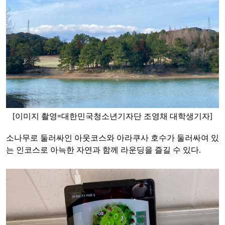
[이미지 촬영=대한민국청소년기자단 조영채 대학생기자]
소나무로
둘러싸인
아웃코스와
아라쿠사
호수가
둘러싸여
있
는
인코스로
아늑한
자연과
함께
라운딩을
즐길
수
있다
.