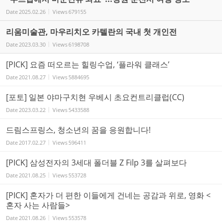
Date
2025.02.26
Views
679155
리움미술관, 마우리치오 카텔란의 국내 첫 개인전
Date
2023.03.30
Views
6198708
[PICK] 요즘 떠오르는 힐링수업, ‘플라워 클래스’
Date
2021.08.27
Views
5884695
[포토] 일본 야마구치현 우베시 초요컨트리클럽(CC)
Date
2023.03.22
Views
5433588
드림스프링스, 청소년의 꿈을 응원합니다!
Date
2017.02.27
Views
596411
[PICK] 삼성전자의 3세대 폴더블 Z Filp 3를 살펴보다
Date
2021.08.25
Views
553728
[PICK] 혼자가 더 편한 이들에게 건네는 공감과 위로, 영화 <
혼자 사는 사람들>
Date
2021.08.26
Views
553578