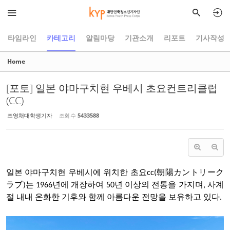
Sketchbook5, 스케치북5
Sketchbook5, 스케치북5
타임라인
카테고리
알림마당
기관소개
리포트
기사작성
Home
[포토] 일본 야마구치현 우베시 초요컨트리클럽
(CC)
조영채대학생기자
조회 수
5433588
일본
야마구치현 우베시에 위치한
초요cc
(朝陽カントリーク
ラブ)
는
1966
년에 개장하여
50
년
이상의
전통을
가지며,
사계
절 내내 온화한 기후와 함께
아름다운
전망을
보유하고
있다
.