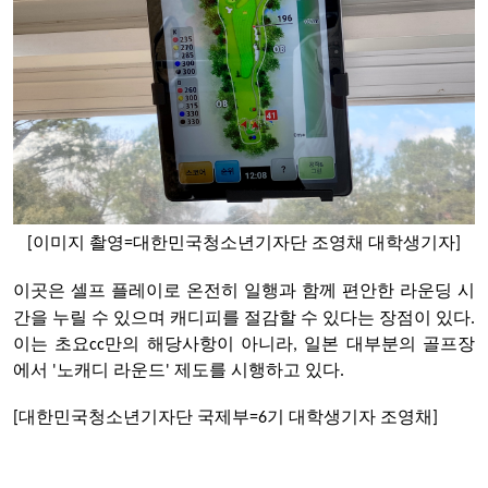
[이미지 촬영=대한민국청소년기자단 조영채 대학생기자]
이곳은 셀프
플레이로
온전히
일행과
함께 편안한
라운딩 시
을 누릴 수 있으며
캐디피를
절감할 수 있
다는
장점이
있다
간
.
이는
초요cc만의 해당사항이 아니라, 일본 대부분의 골프장
에서 '노캐디 라운드' 제도를 시행하고 있다.
[
대한민국청소년기자단
국제부
=6
기
대학생기자
조영채
]