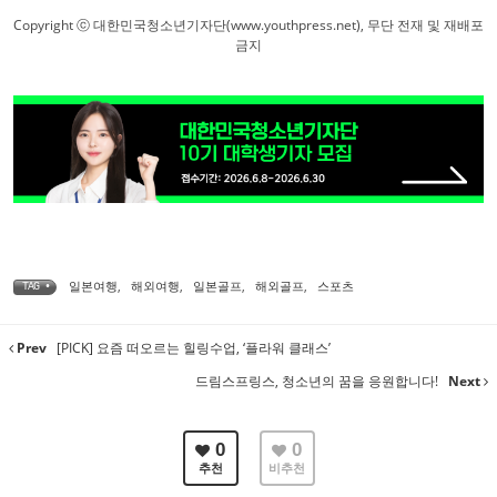
Copyright ⓒ 대한민국청소년기자단(www.youthpress.net), 무단 전재 및 재배포
금지
일본여행
,
해외여행
,
일본골프
,
해외골프
,
스포츠
TAG •
Prev
[PICK] 요즘 떠오르는 힐링수업, ‘플라워 클래스’
드림스프링스, 청소년의 꿈을 응원합니다!
Next
0
0
추천
비추천