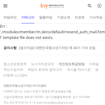
타임라인
카테고리
알림마당
기관소개
리포트
기사작성
Err :
'./modules/member/m.skins/default/resend_auth_mail.htm
l' template file does not exists.
공지사항
[접수마감] 대한민국청소년기자단 제 26기 기자 모집
청소년보호정책
뉴스저작권규약
개인정보취급방침
이메일
무단수집거부
책임의 한계와 법적고지
게시물 처리기준
권
리침해 신고센터
대한민국청소년기자단 미디어센터
(10497) 경기도 고양시 덕양구 화중로 98 광성빌딩 4층
사업자등록번호: 680-81-00708ㅣ정기간행물등록번호: 경기 아51448
TEL: 031-815-0112~3ㅣE-mail: korea@youthpress.net