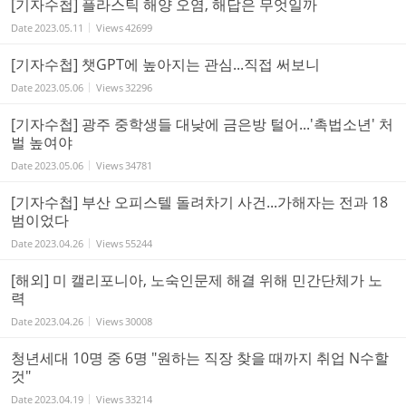
[기자수첩] 플라스틱 해양 오염, 해답은 무엇일까
Date
2023.05.11
Views
42699
[기자수첩] 챗GPT에 높아지는 관심...직접 써보니
Date
2023.05.06
Views
32296
[기자수첩] 광주 중학생들 대낮에 금은방 털어...'촉법소년' 처
벌 높여야
Date
2023.05.06
Views
34781
[기자수첩] 부산 오피스텔 돌려차기 사건...가해자는 전과 18
범이었다
Date
2023.04.26
Views
55244
[해외] 미 캘리포니아, 노숙인문제 해결 위해 민간단체가 노
력
Date
2023.04.26
Views
30008
청년세대 10명 중 6명 "원하는 직장 찾을 때까지 취업 N수할
것"
Date
2023.04.19
Views
33214