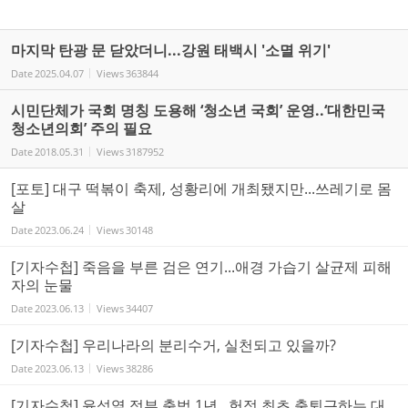
마지막 탄광 문 닫았더니...강원 태백시 '소멸 위기'
Date
2025.04.07
Views
363844
시민단체가 국회 명칭 도용해 ‘청소년 국회’ 운영..‘대한민국
청소년의회’ 주의 필요
Date
2018.05.31
Views
3187952
[포토] 대구 떡볶이 축제, 성황리에 개최됐지만...쓰레기로 몸
살
Date
2023.06.24
Views
30148
[기자수첩] 죽음을 부른 검은 연기...애경 가습기 살균제 피해
자의 눈물
Date
2023.06.13
Views
34407
[기자수첩] 우리나라의 분리수거, 실천되고 있을까?
Date
2023.06.13
Views
38286
[기자수첩] 윤석열 정부 출범 1년...헌정 최초 출퇴근하는 대