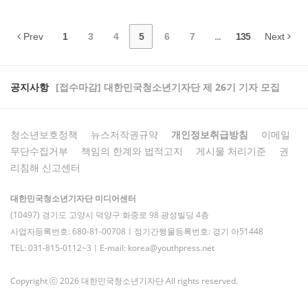
Prev
1
3
4
5
6
7
...
135
Next
공지사항
[접수마감] 대한민국청소년기자단 제 26기 기자 모집
청소년보호정책
뉴스저작권규약
개인정보취급방침
이메일
무단수집거부
책임의 한계와 법적고지
게시물 처리기준
권
리침해 신고센터
대한민국청소년기자단 미디어센터
(10497) 경기도 고양시 덕양구 화중로 98 광성빌딩 4층
사업자등록번호: 680-81-00708ㅣ정기간행물등록번호: 경기 아51448
TEL: 031-815-0112~3ㅣE-mail: korea@youthpress.net
Copyright ⓒ 2026 대한민국청소년기자단 All rights reserved.