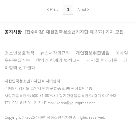
Prev
1
Next
공지사항
[접수마감] 대한민국청소년기자단 제 26기 기자 모집
청소년보호정책
뉴스저작권규약
개인정보취급방침
이메일
무단수집거부
책임의 한계와 법적고지
게시물 처리기준
권
리침해 신고센터
대한민국청소년기자단 미디어센터
(10497) 경기도 고양시 덕양구 화중로 98 광성빌딩 4층
사업자등록번호: 680-81-00708ㅣ정기간행물등록번호: 경기 아51448
TEL: 031-815-0112~3ㅣE-mail: korea@youthpress.net
Copyright ⓒ 2026 대한민국청소년기자단 All rights reserved.