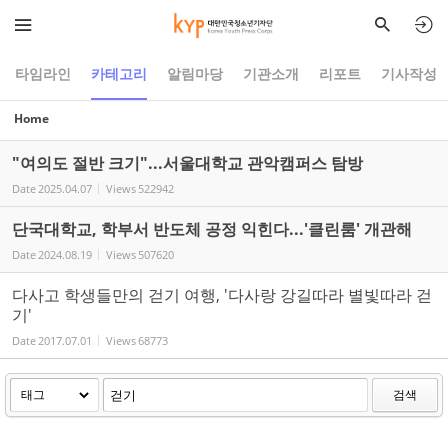
Sketchbook5, 스케치북5
Sketchbook5, 스케치북5
타임라인
카테고리
알림마당
기관소개
리포트
기사작성
Home
"여의도 절반 크기"...서울대학교 관악캠퍼스 탐방
Date
2025.04.07
Views
522942
단국대학교, 학부서 반도체 공정 익힌다...'클린룸' 개관해
Date
2024.08.19
Views
507620
다사고 학생들만의 걷기 여행, '다사랑 강길따라 별빛따라 걷
기'
Date
2017.07.01
Views
68773
검색