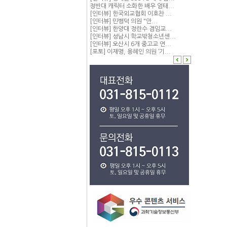
정반대 캐릭터 소화한 배우 엄태...
[인터뷰] 한국외교협회 이호찬 ...
[인터뷰] 민병덕 의원 "안...
[인터뷰] 한양대 정란수 겸임교...
[인터뷰] 성남시 학교밖청소년센...
[인터뷰] 오산시 6개 중고교 연...
[포토] 이재명, 용혜인 의원 ‘기...