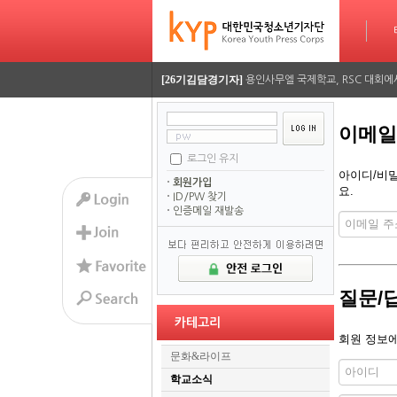
[26기정재훈기자]
타임라인
AI가 짜주는 맞춤형 방학 시간표…
[26기김담경기자]
용인사무엘 국제학교, RSC 대회에
[26기이율관기자]
수업 시간 덮친 화재, 동탄 학원가 
이메일
[26기김담경기자]
2026 서울평화 모의유엔대회에 가
로그인 유지
[26기김담경기자]
2026 서울평화 모의유엔대회에 가
아이디/비밀
회원가입
요.
ID/PW 찾기
[26기정재훈기자]
AI가 짜주는 맞춤형 방학 시간표…
인증메일 재발송
[26기김담경기자]
용인사무엘 국제학교, RSC 대회에
[26기이율관기자]
수업 시간 덮친 화재, 동탄 학원가 
질문/
[26기김담경기자]
2026 서울평화 모의유엔대회에 가
카테고리
회원 정보에
[26기김담경기자]
2026 서울평화 모의유엔대회에 가
문화&라이프
학교소식