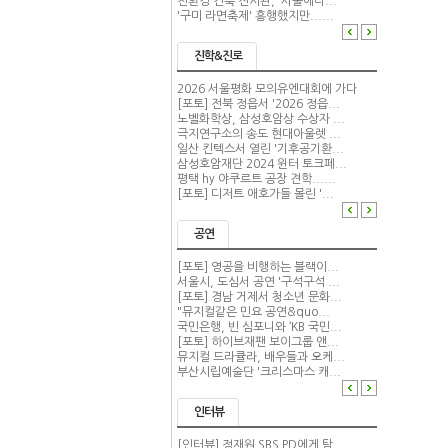
친환경 건축 전시관, '서울에너...
'구미 라면축제' 흥행했지만......
진학&진로
2026 서울평화 모의유엔대회에 가다
[포토] 전북 정읍서 '2026 정읍...
노벨화학상, 삼성호암상 수상자 ...
극지연구소의 송도 현대아울렛 ...
일산 킨텍스서 열린 '기후공기환...
삼성호암재단 2024 윈터 토크페...
평택 hy 야쿠르트 공장 견학......
[포토] 디저트 애호가들 몰린 '...
공연
[포토] 영공을 비행하는 블랙이...
서울시, 도심서 공연 '구석구석 ...
[포토] 경남 거제서 청소년 문화...
"뮤지컬같은 민요 공연&quo...
국민은행, 빈 심포니와 ‘KB 국민...
[포토] 하이브재팬 보이그룹 앤...
뮤지컬 드라큘라, 배우들과 오케...
부산시립예술단 '크리스마스 캐...
인터뷰
[인터뷰] 정재원 SBS PD에게 탐...