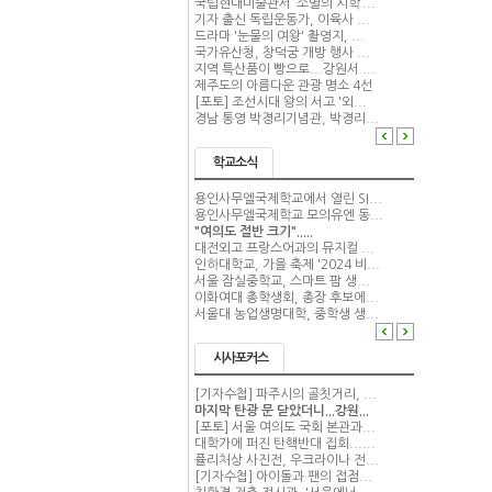
국립현대미술관서 ‘소멸의 시학’...
기자 출신 독립운동가, 이육사 ...
드라마 '눈물의 여왕' 촬영지, ...
국가유산청, 창덕궁 개방 행사 ...
지역 특산품이 빵으로...강원서 ...
제주도의 아름다운 관광 명소 4선
[포토] 조선시대 왕의 서고 '외...
경남 통영 박경리기념관, 박경리...
학교소식
용인사무엘국제학교에서 열린 SI...
용인사무엘국제학교 모의유엔 동...
"여의도 절반 크기".....
대전외고 프랑스어과의 뮤지컬 ...
인하대학교, 가을 축제 '2024 비...
서울 잠실중학교, 스마트 팜 생...
이화여대 총학생회, 총장 후보에...
서울대 농업생명대학, 중학생 생...
시사포커스
[기자수첩] 파주시의 골칫거리, ...
마지막 탄광 문 닫았더니...강원...
[포토] 서울 여의도 국회 본관과...
대학가에 퍼진 탄핵반대 집회......
퓰리처상 사진전, 우크라이나 전...
[기자수첩] 아이돌과 팬의 접점...