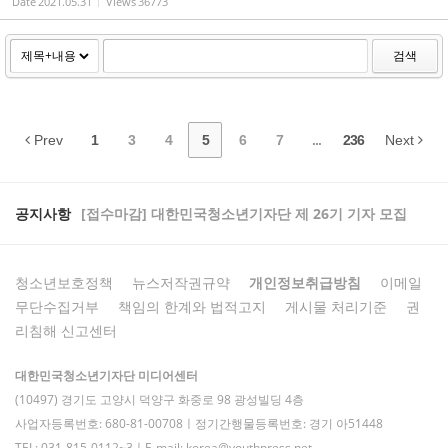
Date
2021.05.31
Views
36773
검색
Prev
1
3
4
5
6
7
...
236
Next
공지사항
[접수마감] 대한민국청소년기자단 제 26기 기자 모집
청소년보호정책
뉴스저작권규약
개인정보취급방침
이메일
무단수집거부
책임의 한계와 법적고지
게시물 처리기준
권
리침해 신고센터
대한민국청소년기자단 미디어센터
(10497) 경기도 고양시 덕양구 화중로 98 광성빌딩 4층
사업자등록번호: 680-81-00708ㅣ정기간행물등록번호: 경기 아51448
TEL: 031-815-0112~3ㅣE-mail: korea@youthpress.net