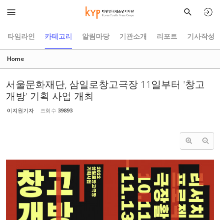
Sketchbook5, 스케치북5
Sketchbook5, 스케치북5
타임라인
카테고리
알림마당
기관소개
리포트
기사작성
Home
서울문화재단, 삼일로창고극장 11일부터 '창고
개방' 기획 사업 개최
이지원기자
조회 수
39893