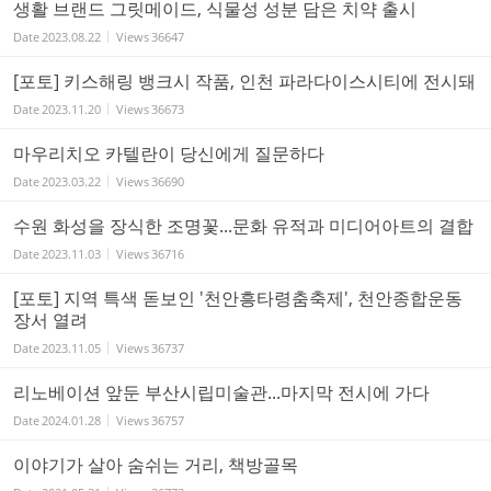
생활 브랜드 그릿메이드, 식물성 성분 담은 치약 출시
Date
2023.08.22
Views
36647
[포토] 키스해링 뱅크시 작품, 인천 파라다이스시티에 전시돼
Date
2023.11.20
Views
36673
마우리치오 카텔란이 당신에게 질문하다
Date
2023.03.22
Views
36690
수원 화성을 장식한 조명꽃...문화 유적과 미디어아트의 결합
Date
2023.11.03
Views
36716
[포토] 지역 특색 돋보인 '천안흥타령춤축제', 천안종합운동
장서 열려
Date
2023.11.05
Views
36737
리노베이션 앞둔 부산시립미술관...마지막 전시에 가다
Date
2024.01.28
Views
36757
이야기가 살아 숨쉬는 거리, 책방골목