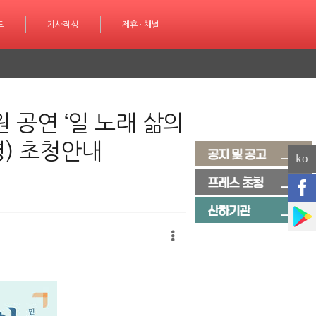
성
트
제휴 · 채널
기사작성
제휴 · 채널
 공연 ‘일 노래 삶의
) 초청안내
ko