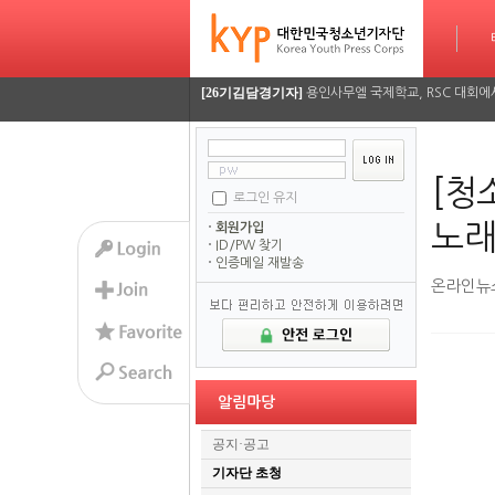
[26기정재훈기자]
AI가 짜주는 맞춤형 방학 시간표…
타임라인
[26기김담경기자]
용인사무엘 국제학교, RSC 대회에
[26기이율관기자]
수업 시간 덮친 화재, 동탄 학원가 
[26기김담경기자]
2026 서울평화 모의유엔대회에 가
[청
로그인 유지
[26기김담경기자]
2026 서울평화 모의유엔대회에 가
노래
회원가입
[26기정재훈기자]
AI가 짜주는 맞춤형 방학 시간표…
ID/PW 찾기
인증메일 재발송
온라인뉴
[26기김담경기자]
용인사무엘 국제학교, RSC 대회에
[26기이율관기자]
수업 시간 덮친 화재, 동탄 학원가 
[26기김담경기자]
2026 서울평화 모의유엔대회에 가
알림마당
[26기김담경기자]
2026 서울평화 모의유엔대회에 가
공지·공고
기자단 초청