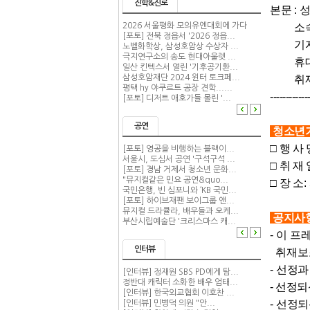
진학&진로
본문
:
2026 서울평화 모의유엔대회에 가다
소속
[포토] 전북 정읍서 '2026 정읍...
기자단
노벨화학상, 삼성호암상 수상자 ...
극지연구소의 송도 현대아울렛 ...
휴대
일산 킨텍스서 열린 '기후공기환...
삼성호암재단 2024 윈터 토크페...
취재
평택 hy 야쿠르트 공장 견학......
------------
[포토] 디저트 애호가들 몰린 '...
공연
청소년
□
행 사 
[포토] 영공을 비행하는 블랙이...
서울시, 도심서 공연 '구석구석 ...
□
취 재 
[포토] 경남 거제서 청소년 문화...
"뮤지컬같은 민요 공연&quo...
□
장 소
국민은행, 빈 심포니와 ‘KB 국민...
[포토] 하이브재팬 보이그룹 앤...
뮤지컬 드라큘라, 배우들과 오케...
공지사
부산시립예술단 '크리스마스 캐...
- 이 
인터뷰
취재보조
-
선정과
[인터뷰] 정재원 SBS PD에게 탐...
정반대 캐릭터 소화한 배우 엄태...
-
선정되신
[인터뷰] 한국외교협회 이호찬 ...
-
선정되
[인터뷰] 민병덕 의원 "안...