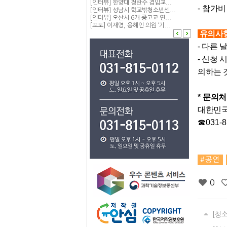
[인터뷰] 한양대 정란수 겸임교...
-
참가비
[인터뷰] 성남시 학교밖청소년센...
[인터뷰] 오산시 6개 중고교 연...
[포토] 이재명, 용혜인 의원 ‘기...
유의사
- 다른
- 신청
의하는 
*
문의처
대한민
☎
031-8
공연
0
[청소