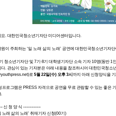
세요
.
대한민국청소년기자단 미디어센터입니다
.
악원이 주최하는
‘일 노래 삶의 노래
’
공연에 대한민국청소년기자단
4기 청소년기자단 및
7
기·8기 대학생기자단 소속 기자
10
명(동반 1
니다
.
관심이 있는 기자분은 아래 내용을 참조하시어 대한민국청소
youthpress.net)
로
5
월 22일
(수
)
오후
3
시
까지 아래 신청양식을 
청프로그램은 PRESS 자격으로 공연을 무료 관람할
수 있는 좋은 
.
----- 신 청 양 식 ---------------
일 노래 삶의 노래
’
취재기자 신청
(00
기
)