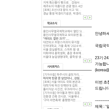
지역 특산품이 빵으로...강원서 ...
제주도의 아름다운 관광 명소 4선
[포토] 조선시대 왕의 서고 '외...
경남 통영 박경리기념관, 박경리...
학교소식
용인사무엘국제학교에서 열린 SI...
안녕하
용인사무엘국제학교 모의유엔 동...
"여의도 절반 크기".....
대전외고 프랑스어과의 뮤지컬 ...
국립국
인하대학교, 가을 축제 '2024 비...
서울 잠실중학교, 스마트 팜 생...
이화여대 총학생회, 총장 후보에...
서울대 농업생명대학, 중학생 생...
23
기·2
가능합
시사포커스
(korea@
[기자수첩] 파주시의 골칫거리, ...
마지막 탄광 문 닫았더니...강원...
이번 초
[포토] 서울 여의도 국회 본관과...
대학가에 퍼진 탄핵반대 집회......
드립니다
퓰리처상 사진전, 우크라이나 전...
[기자수첩] 아이돌과 팬의 접점...
친환경 건축 전시관, '서울에너...
----------
'구미 라면축제' 흥행했지만......
제목
: ‘