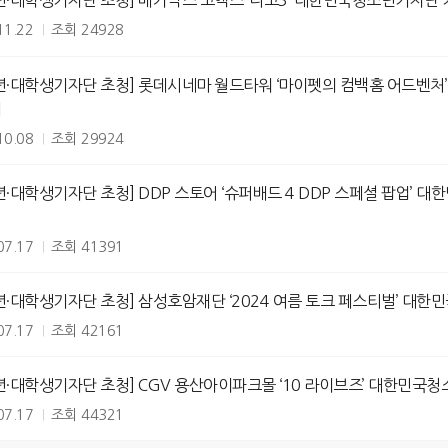
년·대학생기자단 초청] 메가박스 코엑스 ‘니코3’ 대한민국청소년기자단 
11.22
조회
24928
년·대학생기자단 초청] 롯데시네마 월드타워 ‘마이펫의 컴백홈 어드벤처’
내
10.08
조회
29924
년·대학생기자단 초청] DDP 스토어 ‘슈퍼배드 4 DDP 스페셜 팝업’ 
07.17
조회
41391
년·대학생기자단 초청] 삼성호암재단 ‘2024 여름 토크 페스티벌’ 대한
07.17
조회
42161
년·대학생기자단 초청] CGV 용산아이파크몰 ‘10 라이브즈’ 대한민국청
07.17
조회
44321