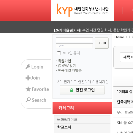
[26기정재훈기자]
AI가 짜주는 맞춤형 방학 시간표…
타임라인
Sketchbook5, 스케치북5
Sketchbook5, 스케치북5
[26기김담경기자]
용인사무엘 국제학교, RSC 대회에
[26기이율관기자]
수업 시간 덮친 화재, 동탄 학원가 
Home
카
[26기김담경기자]
2026 서울평화 모의유엔대회에 가
[26기김담경기자]
2026 서울평화 모의유엔대회에 가
로그인 유지
Sketchbook5, 스케치북5
Sketchbook5, 스케치북5
회원가입
[26기정재훈기자]
AI가 짜주는 맞춤형 방학 시간표…
ID/PW 찾기
인증메일 재발송
[26기김담경기자]
용인사무엘 국제학교, RSC 대회에
[26기이율관기자]
수업 시간 덮친 화재, 동탄 학원가 
"여의도 절
[26기김담경기자]
2026 서울평화 모의유엔대회에 가
단국대학교,
카테고리
[26기김담경기자]
2026 서울평화 모의유엔대회에 가
우리 학교
문화&라이프
SNL을 소
학교소식