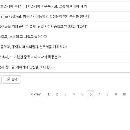
술영재학교에서 ‘과학영재학교 우수 R&E 공동 발표대회’ 개최
h Drama Festival, 청주여자고등학교 학생들이 영어솜씨를 뽐내다
생들을 위해 준비한 축제, 남춘천여자중학교 '제22회 매화제'
학교, 추억의 그 시절로 돌아가다
등학교, 동아리 페스티벌과 건우제를 개최하다!
 축제, 뜨거웠던 중학교 마지막의 폭풍전야
번째 장자골 이야기에 당신을 초대합니다
검색
Prev
1
2
3
4
5
6
7
8
9
10