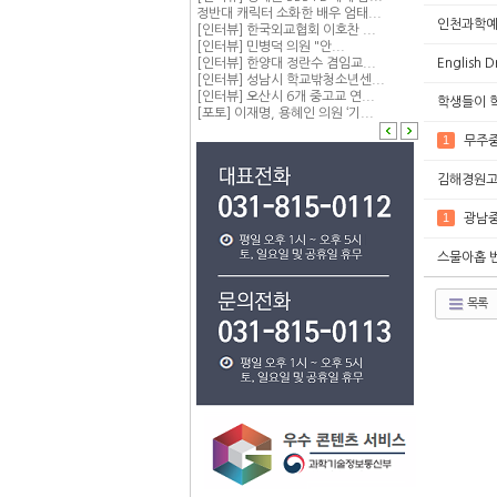
정반대 캐릭터 소화한 배우 엄태...
인천과학예
[인터뷰] 한국외교협회 이호찬 ...
[인터뷰] 민병덕 의원 "안...
Englis
[인터뷰] 한양대 정란수 겸임교...
[인터뷰] 성남시 학교밖청소년센...
[인터뷰] 오산시 6개 중고교 연...
학생들이 학
[포토] 이재명, 용혜인 의원 ‘기...
1
무주중
김해경원고
1
광남중
스물아홉 
목록