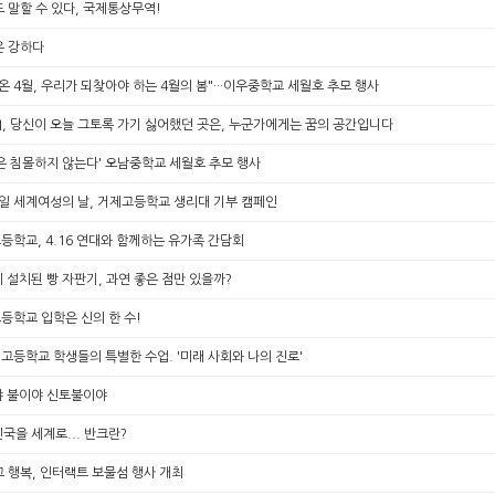
 말할 수 있다, 국제통상무역!
은 강하다
온 4월, 우리가 되찾아야 하는 4월의 봄"···이우중학교 세월호 추모 행사
I, 당신이 오늘 그토록 가기 싫어했던 곳은, 누군가에게는 꿈의 공간입니다
은 침몰하지 않는다' 오남중학교 세월호 추모 행사
8일 세계여성의 날, 거제고등학교 생리대 기부 캠페인
학교, 4.16 연대와 함께하는 유가족 간담회
 설치된 빵 자판기, 과연 좋은 점만 있을까?
등학교 입학은 신의 한 수!
등학교 학생들의 특별한 수업. '미래 사회와 나의 진로'
 불이야 신토불이야
국을 세계로... 반크란?
 행복, 인터랙트 보물섬 행사 개최