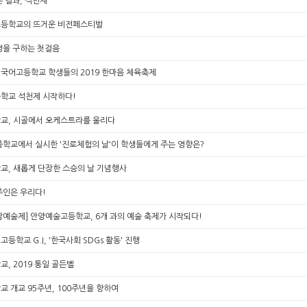
 결과, 석천제
등학교의 뜨거운 비전페스티벌
명을 구하는 첫걸음
국어고등학교 학생들의 2019 한마음 체육축제
학교 석천제 시작하다!
교, 시골에서 오케스트라를 울리다
중학교에서 실시한 '진로체험의 날'이 학생들에게 주는 영향은?
교, 새롭게 단장한 스승의 날 기념행사
주인은 우리다!
연암예술제] 안양예술고등학교, 6개 과의 예술 축제가 시작되다!
등학교 G.I, '한국사회 SDGs 활동' 진행
, 2019 통일 골든벨
 개교 95주년, 100주년을 향하여