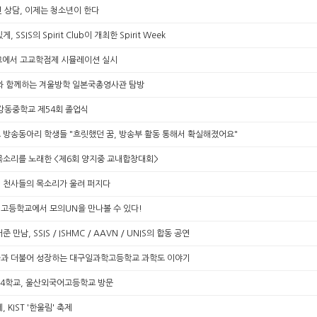
 상담, 이제는 청소년이 한다
, SSIS의 Spirit Club이 개최한 Spirit Week
에서 고교학점제 시뮬레이션 실시
ia와 함께하는 겨울방학 일본국총영사관 탐방
강동중학교 제54회 졸업식
 방송동아리 학생들 "흐릿했던 꿈, 방송부 활동 통해서 확실해졌어요"
목소리를 노래한 <제6회 양지중 교내합창대회>
 천사들의 목소리가 울려 퍼지다
고등학교에서 모의UN을 만나볼 수 있다!
 만남, SSIS / ISHMC / AAVN / UNIS의 합동 공연
과 더불어 성장하는 대구일과학고등학교 과학도 이야기
34학교, 울산외국어고등학교 방문
 KIST '한울림' 축제