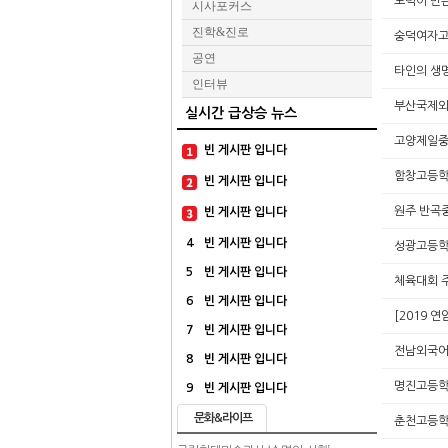
노력이 만든
시사포커스
진학&진로
숭덕여자고
공연
타인의 생
인터뷰
부산국제외
실시간 급상승 뉴스
고양제일중
빈 게시판 입니다
함창고등학
빈 게시판 입니다
원주 반곡
빈 게시판 입니다
4
빈 게시판 입니다
성광고등학
5
빈 게시판 입니다
체육대회 
6
빈 게시판 입니다
[2019 
7
빈 게시판 입니다
전남외국어고
8
빈 게시판 입니다
명진고등학교
9
빈 게시판 입니다
문화&라이프
춘천고등학교