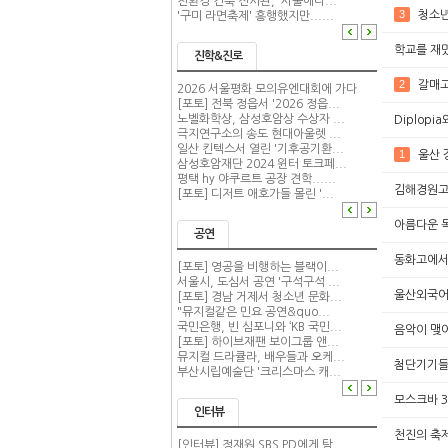
친환경 건축 전시관, '서울에너...
3
청소년
'구미 라면축제' 흥행했지만......
학교를 재밌게
진학&진로
2
갈매고
2026 서울평화 모의유엔대회에 가다
[포토] 전북 정읍서 '2026 정읍...
노벨화학상, 삼성호암상 수상자 ...
Diplop
극지연구소의 송도 현대아울렛 ...
일산 킨텍스서 열린 '기후공기환...
1
울산 
삼성호암재단 2024 윈터 토크페...
평택 hy 야쿠르트 공장 견학......
김해경원고
[포토] 디저트 애호가들 몰린 '...
아름다운 
공연
동화고에서
[포토] 영공을 비행하는 블랙이...
서울시, 도심서 공연 '구석구석 ...
울산외국어
[포토] 경남 거제서 청소년 문화...
"뮤지컬같은 민요 공연&quo...
국민은행, 빈 심포니와 ‘KB 국민...
음악이 맺어준
[포토] 하이브재팬 보이그룹 앤...
뮤지컬 드라큘라, 배우들과 오케...
첨단기기들
부산시립예술단 '크리스마스 캐...
모스크바 
인터뷰
천진의 축제,
[인터뷰] 정재원 SBS PD에게 탐...