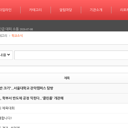
학습 계획도 인공지능 시대
2026-07-30
타임라인
카테고리
카테고리
알림마당
알림마당
기관소개
기관소개
리포트
기사작
리포
서 놀라운 성과 또 한번 이루다
2026-07-25
긴급 대피 소동
2026-07-08
테고리
학교소식
다
2026-06-26
다
2026-06-25
학습 계획도 인공지능 시대
2026-07-30
서 놀라운 성과 또 한번 이루다
2026-07-25
제목
긴급 대피 소동
2026-07-08
반 크기"...서울대학교 관악캠퍼스 탐방
다
2026-06-26
 학부서 반도체 공정 익힌다...'클린룸' 개관해
다
2026-06-25
의 체육대회
개합니다!