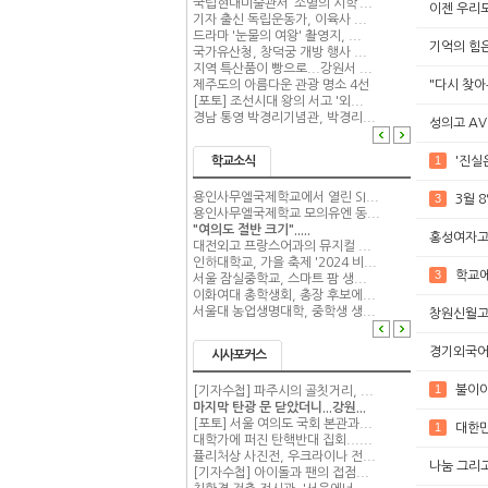
국립현대미술관서 ‘소멸의 시학’...
이젠 우리도
기자 출신 독립운동가, 이육사 ...
드라마 '눈물의 여왕' 촬영지, ...
기억의 힘
국가유산청, 창덕궁 개방 행사 ...
지역 특산품이 빵으로...강원서 ...
"다시 찾아
제주도의 아름다운 관광 명소 4선
[포토] 조선시대 왕의 서고 '외...
경남 통영 박경리기념관, 박경리...
성의고 AV
1
'진실
학교소식
용인사무엘국제학교에서 열린 SI...
3
3월 
용인사무엘국제학교 모의유엔 동...
"여의도 절반 크기".....
홍성여자고등
대전외고 프랑스어과의 뮤지컬 ...
인하대학교, 가을 축제 '2024 비...
3
학교에
서울 잠실중학교, 스마트 팜 생...
이화여대 총학생회, 총장 후보에...
서울대 농업생명대학, 중학생 생...
창원신월고
경기외국어고
시사포커스
1
불이야
[기자수첩] 파주시의 골칫거리, ...
마지막 탄광 문 닫았더니...강원...
[포토] 서울 여의도 국회 본관과...
1
대한민
대학가에 퍼진 탄핵반대 집회......
퓰리처상 사진전, 우크라이나 전...
나눔 그리고
[기자수첩] 아이돌과 팬의 접점...