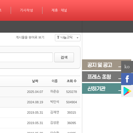
성
트
제휴 · 채널
기사작성
제휴 · 채널
T
게시물을 뷰어로 보기
나눔고딕
검색
ko
날짜
이름
조회 수
2025.04.07
하준승
520278
2024.08.19
박민석
504904
2019.05.31
김재연
39315
2019.05.31
김성운
36095