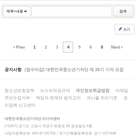
검색
쓰기
Prev
1
2
3
4
5
6
8
Next
공지사항
[접수마감] 대한민국청소년기자단 제 26기 기자 모집
청소년보호정책
뉴스저작권규약
개인정보취급방침
이메일
무단수집거부
책임의 한계와 법적고지
게시물 처리기준
권
리침해 신고센터
대한민국청소년기자단 미디어센터
(10497) 경기도 고양시 덕양구 화중로 98 광성빌딩 4층
사업자등록번호: 680-81-00708ㅣ정기간행물등록번호: 경기 아51448