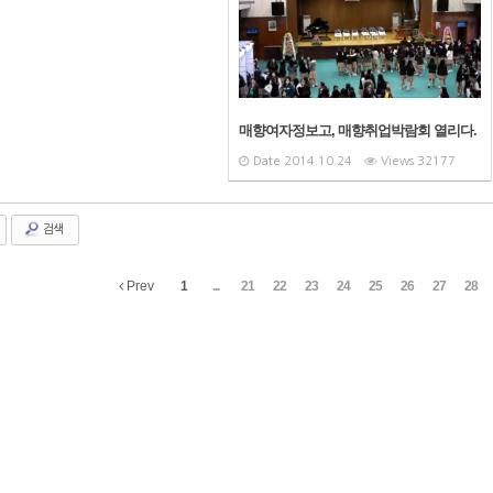
매향여자정보고, 매향취업박람회 열리다.
Date
2014.10.24
Views
32177
검색
Prev
1
...
21
22
23
24
25
26
27
28