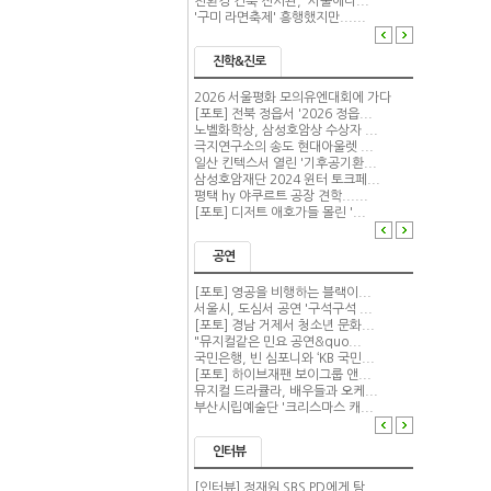
친환경 건축 전시관, '서울에너...
'구미 라면축제' 흥행했지만......
진학&진로
2026 서울평화 모의유엔대회에 가다
[포토] 전북 정읍서 '2026 정읍...
노벨화학상, 삼성호암상 수상자 ...
극지연구소의 송도 현대아울렛 ...
일산 킨텍스서 열린 '기후공기환...
삼성호암재단 2024 윈터 토크페...
평택 hy 야쿠르트 공장 견학......
[포토] 디저트 애호가들 몰린 '...
공연
[포토] 영공을 비행하는 블랙이...
서울시, 도심서 공연 '구석구석 ...
[포토] 경남 거제서 청소년 문화...
"뮤지컬같은 민요 공연&quo...
국민은행, 빈 심포니와 ‘KB 국민...
[포토] 하이브재팬 보이그룹 앤...
뮤지컬 드라큘라, 배우들과 오케...
부산시립예술단 '크리스마스 캐...
인터뷰
[인터뷰] 정재원 SBS PD에게 탐...