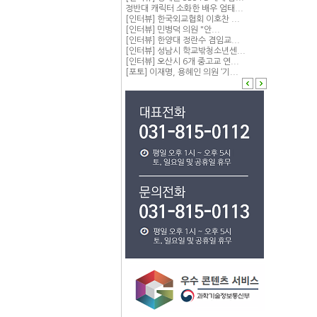
정반대 캐릭터 소화한 배우 엄태...
[인터뷰] 한국외교협회 이호찬 ...
[인터뷰] 민병덕 의원 "안...
[인터뷰] 한양대 정란수 겸임교...
[인터뷰] 성남시 학교밖청소년센...
[인터뷰] 오산시 6개 중고교 연...
[포토] 이재명, 용혜인 의원 ‘기...