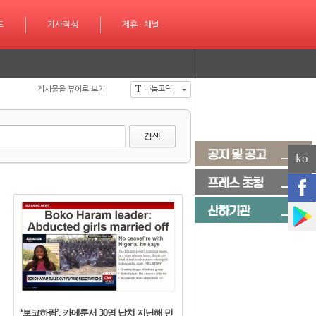
성
트
제휴 · 채널
기사작성
제휴 · 채널
T
게시물을 뷰어로 보기
나눔고딕
검색
ko
‘보코하람’, 카메룬서 30명 납치 지난해 민