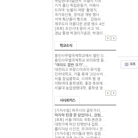
국립현대미술관서 ‘소멸의 시학’...
기자 출신 독립운동가, 이육사 ...
드라마 '눈물의 여왕' 촬영지, ...
국가유산청, 창덕궁 개방 행사 ...
지역 특산품이 빵으로...강원서 ...
제주도의 아름다운 관광 명소 4선
[포토] 조선시대 왕의 서고 '외...
경남 통영 박경리기념관, 박경리...
학교소식
용인사무엘국제학교에서 열린 SI...
용인사무엘국제학교 모의유엔 동...
목록
"여의도 절반 크기".....
대전외고 프랑스어과의 뮤지컬 ...
인하대학교, 가을 축제 '2024 비...
서울 잠실중학교, 스마트 팜 생...
이화여대 총학생회, 총장 후보에...
서울대 농업생명대학, 중학생 생...
시사포커스
[기자수첩] 파주시의 골칫거리, ...
마지막 탄광 문 닫았더니...강원...
[포토] 서울 여의도 국회 본관과...
대학가에 퍼진 탄핵반대 집회......
퓰리처상 사진전, 우크라이나 전...
[기자수첩] 아이돌과 팬의 접점...