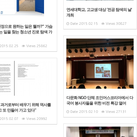
연세대학교, 고교생 대상 '전공 탐색의 날'
개최
Date
2015.02.15
Views
30827
진정으로 원하는 일은 뭘까?” 가슴
는 일을 찾는 청소년 진로 탐색 가
2015.02.25
Views
25862
다문화 NGO 단체 조인어스코리아에서 다
국어 봉사자들을 위한 비전 특강 열어
 과거로부터 배우기 위해 역사를
 또 만들어 가고 있다"
Date
2015.02.10
Views
27131
2015.02.07
Views
20992
No Image