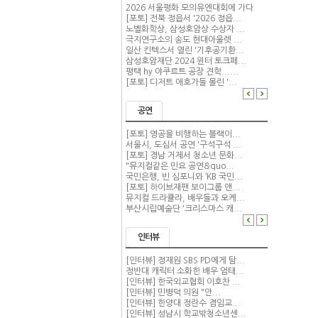
2026 서울평화 모의유엔대회에 가다
[포토] 전북 정읍서 '2026 정읍...
노벨화학상, 삼성호암상 수상자 ...
극지연구소의 송도 현대아울렛 ...
일산 킨텍스서 열린 '기후공기환...
삼성호암재단 2024 윈터 토크페...
평택 hy 야쿠르트 공장 견학......
[포토] 디저트 애호가들 몰린 '...
공연
[포토] 영공을 비행하는 블랙이...
서울시, 도심서 공연 '구석구석 ...
[포토] 경남 거제서 청소년 문화...
"뮤지컬같은 민요 공연&quo...
국민은행, 빈 심포니와 ‘KB 국민...
[포토] 하이브재팬 보이그룹 앤...
뮤지컬 드라큘라, 배우들과 오케...
부산시립예술단 '크리스마스 캐...
인터뷰
[인터뷰] 정재원 SBS PD에게 탐...
정반대 캐릭터 소화한 배우 엄태...
[인터뷰] 한국외교협회 이호찬 ...
[인터뷰] 민병덕 의원 "안...
[인터뷰] 한양대 정란수 겸임교...
[인터뷰] 성남시 학교밖청소년센...