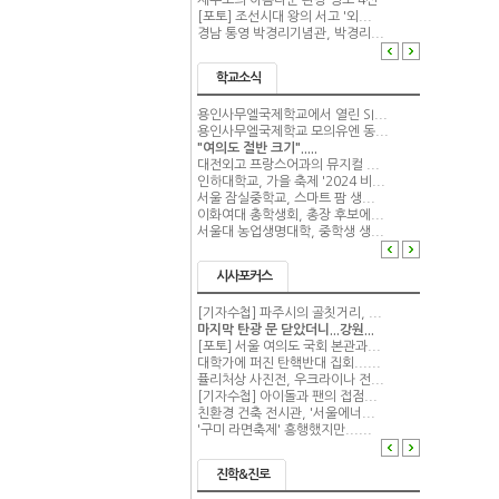
제주도의 아름다운 관광 명소 4선
[포토] 조선시대 왕의 서고 '외...
경남 통영 박경리기념관, 박경리...
학교소식
용인사무엘국제학교에서 열린 SI...
용인사무엘국제학교 모의유엔 동...
"여의도 절반 크기".....
대전외고 프랑스어과의 뮤지컬 ...
인하대학교, 가을 축제 '2024 비...
서울 잠실중학교, 스마트 팜 생...
이화여대 총학생회, 총장 후보에...
서울대 농업생명대학, 중학생 생...
시사포커스
[기자수첩] 파주시의 골칫거리, ...
마지막 탄광 문 닫았더니...강원...
[포토] 서울 여의도 국회 본관과...
대학가에 퍼진 탄핵반대 집회......
퓰리처상 사진전, 우크라이나 전...
[기자수첩] 아이돌과 팬의 접점...
친환경 건축 전시관, '서울에너...
'구미 라면축제' 흥행했지만......
진학&진로