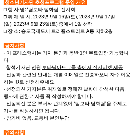
청소년기자단 초청프로그램 운영 개요
□
행 사 명
: ‘
팀보타 탐화림
’ 전시회
□
취 재 일 시
: 2023
년
9
월
16
일
(토
), 2023년 9월 17일
(일),
2023
년
9
월
23
일
(토
)
중에서 1일 선택
□
장 소
: 송도국제도시 트리플스트리트 A동 지하2층
공지사항
- 이 프레스행사는 기자 본인과 동반 1인 무료입장 가능합니
다.
참석기자단 전원
보타닉아트그룹 측에서 전시티켓 제공
-
선정과 관련된 안내는 개별 이메일로 전송하오니 자주 이용
하는 ID로 신청해주세요.
-
선정되신 기자분은 취재일로 정해진 날짜에 참석한 다음,
행사에 관한 기사를 꼭 작성하셔야 합니다.
-
선정되신 분은 부서와 관계없이
‘
팀보타 탐화림
’을
주제로
기사를 작성하시면 됩니다
.
-
참가비 없음
,
교통비 본인부담
유의사항