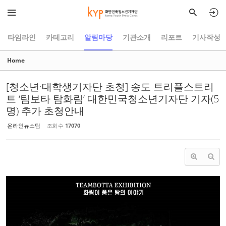
Sketchbook5, 스케치북5
Sketchbook5, 스케치북5
타임라인
카테고리
알림마당
기관소개
리포트
기사작성
Home
[청소년·대학생기자단 초청] 송도 트리플스트리
트 ‘팀보타 탐화림’ 대한민국청소년기자단 기자(5
명) 추가 초청안내
온라인뉴스팀
조회 수
17070