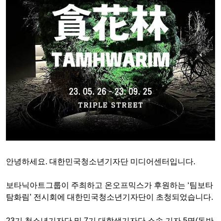
안녕하세요
.
대한민국청소년기자단 미디어센터입니다
.
보타닉아트그룹이 주최하고 온오프믹스가 후원하는
‘
팀보타
탐화림
’
전시회에 대한민국청소년기자단이 초청되었습니다
.
23
기 청소년기자단 및
7
기 대학생기자단 소속 기자
5
명(동반