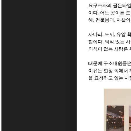
요구조자의 골든타임
이다
.
어느 곳이든 
해
,
건물붕괴
,
자살의
사다리
,
도끼
,
유압 
힘이다
.
의식 있는 
의식이 없는 사람은 
때문에 구조대원들은
이유는 현장 속에서 
을 요청하고 있는 사