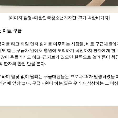
[
이미지 촬영
=
대한민국청소년기자단
23
기 박한비기자
]
는 이들
,
구급
차를 타고 제일 먼저 환자를 마주하는 사람들
,
바로 구급대원이
도 힘든 구급차 안에서 병원에 도착하기 직전까지 환자에게 할 
 많이 흔들리기도 하고
,
급커브가 있으면 한쪽으로 쏠려 몸이 휘
직 환자의 안전 만을 본다
.
무하며 밤낮 없이 달리는 구급대원들은 코로나
19
가 발생하였을 
안전에 앞장 섰다
.
구급대원이 하는 일은 우리가 상상하는 그 이상