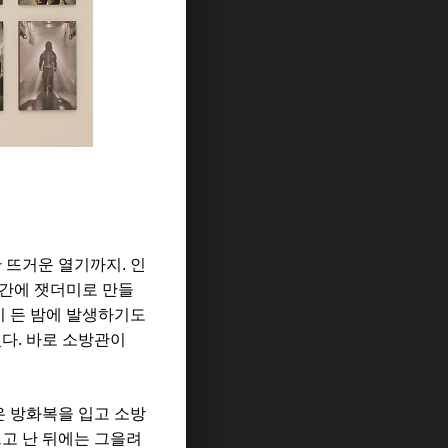
 뜨거운 열기까지. 인
식간에 잿더미로 만들
이 든 밤에 발생하기도
다. 바로 소방관이
은 방화복을 입고 소방
끄고 난 뒤에는 그을려