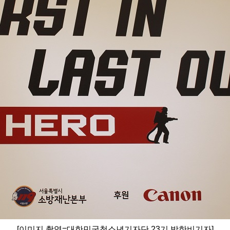
[이미지 촬영=대한민국청소년기자단 23기 박한비기자]