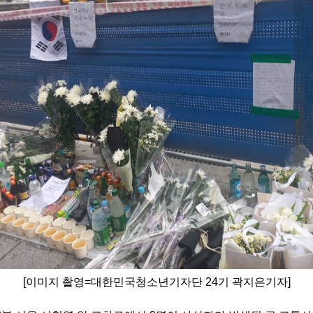
[이미지 촬영=대한민국청소년기자단 24기 곽지은기자]