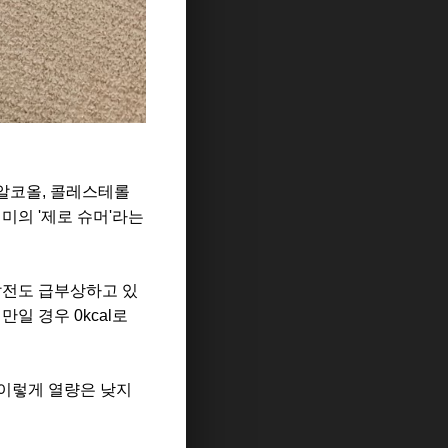
 알코올, 콜레스테롤
미의 '제로 슈머
'라는
발전도 급부상하고 있
만일 경우 0kcal로
 이렇게 열량은 낮지