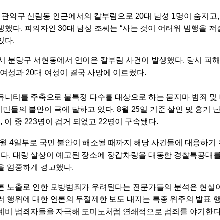
 관악구 신림동 인근에서의 칼부림으로 20대 남성 1명이 숨지고, 
생했다. 피의자인 30대 남성 조씨는 “사는 것이 어려워 범행을 저
있다.
남시 분당구 서현동에서 연이은 칼부림 사건이 발생했다. 당시 피해
 여성과 20대 여성이 결국 사망에 이르렀다.
뮤니티를 주축으로 불특정 다수를 대상으로 하는 묻지마 범죄 및 
민들의 불안이 극에 달하고 있다. 8월 25일 기준 살인 및 흉기 
, 이 중 223명이 검거 되었고 22명이 구속됐다.
월 4일부로 국민 불안이 해소될 때까지 해당 사건들에 대응하기
. 대량 살상이 예고된 장소에 장갑차량을 대동한 경찰특공대를
을 엄중하게 경고했다.
론
노출로
인한
모방범죄가
우려된다는
전문가들의
분석은
현실
러
행위에
대한
언론의
무절제한
보도
내지는
특종
위주의
발표
예비
범죄자들을
자극해
도미노처럼
연쇄적으로
범죄를
야기한다