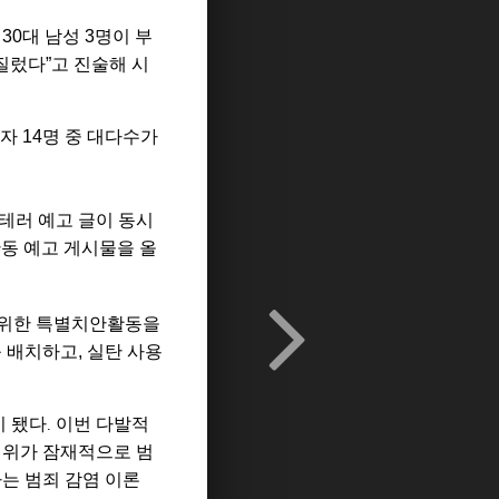
30대 남성 3명이 부
질렀다”고 진술해 시
자 14명 중 대다수가
테러 예고 글이 동시
난동 예고 게시물을 올
 위한 특별치안활동을
 배치하고, 실탄 사용
이
됐다
이번
다발적
.
행위가
잠재적으로
범
는 범죄 감염 이론