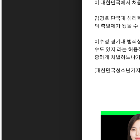
이
대한민국에서
처
임명호
단국대
심리
의
촉발제가
됐을
수
이수정
경기대
범죄
수도
있지 라는
허용
중하게
처벌하느냐
[대한민국청소년기자