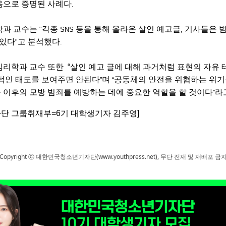
음으로
증명된
사례다
.
학과
교수는
각종
등을
통해
올라온
살인
예고
글
기사들은
"
SNS
,
있다
고
분석했다
"
.
심리학과
교수
또한
“
살인
예고
글에
대해
과거처럼
표현의
자유
적인
태도를
보여주면
안된다
며
공동체의
안전을
위협하는
위기
”
“
가
이후의
모방
범죄를
예방하는
데에
중요한
역할을
할
것이다
라
”
단 그룹취재부=6기 대학생기자 김주영]
Copyright ⓒ 대한민국청소년기자단(www.youthpress.net), 무단 전재 및 재배포 금