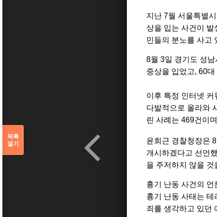
지난 7월 서울특별시
상을 입는 사건이 발
민들의 분노를 사고 
8월 3일 경기도 성
중상을 입었고, 60대
이후 특정 인터넷 커
다발적으로 올라와 시
린 사례는 469건이며
목록
윤희근 경찰청장은 8
열기
개시하겠다고 선언했다
을 주저하지 않을 것
흉기
난동
사건의
언
흉기
난동
사태는
테
죄를
생각하고
있던