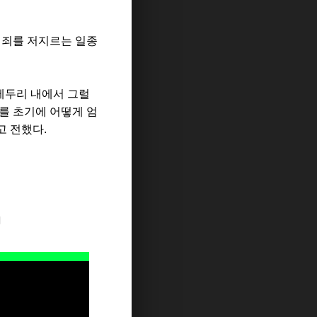
범죄를
저지르는
일종
테두리
내에서
그럴
를
초기에
어떻게
엄
고
전했다
.
지