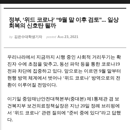
Sketchbook5, 스케치북5
정부, ‘위드 코로나’ “9월 말 이후 검토”... 일상
회복의 신호탄 될까
김은수대학생기자
Aug 23, 2021
by
posted
Sketchbook5, 스케치북5
우리나라에서 지금까지 시행 중인 사회적 거리두기는 확
진자 수에 초점을 맞추고
,
동선 파악 등을 통한 코로나
19
전파 차단에 집중하고 있다
.
앞으로는 이르면
9
월 말부터
현행 방역 체계에서 벗어나
‘
위드 코로나
’
방역으로의 전
환이 이루어질 전망이다
.
이기일 중앙재난안전대책본부
(
중대본
)
제
1
통제관 겸 보
건복지부 보건의료정책실장은 지난
20
일 정례 브리핑에
서
‘
위드 코로나
’
관련 질의에
“
준비 중에 있다
”라
고 답했
다
.