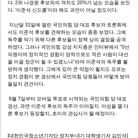
다
. 2
위 나경원 후보와의 격차도
20%
가 넘는 모습을 보인
다
. '
이준석 신드롬
'
이라 해도 과언이 아닐 정도이다
.
지난달
31
일에 열린 국민의힘 당 대표 후보자 토론회에
서도 이준석 후보를 견제하는 모습이 종종 보였다
.
그에
독주를 막기 위해 다른 후보들이 정책 상의 결점을 공격
하였다
.
그러나 국민의힘 강성 지지층은 인터뷰에서
"0
선
의원이며 정치적인 경험이 양적으로도 적은 사람이 대선
을 이끌 장군이 될 수 있겠느냐
"
라며 이준석의 독주를 불
편하게 생각했다
.
그에게 있어 큰 약점이 될지도 모르는
정치 경험이 본 경선에서 국민의힘 당원들이 어떻게 받아
들일지 관건이다
.
6
월
7
일부터 모바일 투표로 시작되는 국민의힘 당 대표
경선
,
과연 이준석 후보의 독주가 이어질지
.
아성을 깰 다
른 후보가 등장할지
,
초미의 관심사가 될 예정이다
.
[
대한민국청소년기자단 정치부
=3
기 대학생기자 김민석
]