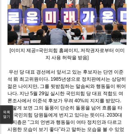
[
이미지 제공
=
국민의힘 홈페이지
,
저작권자로부터 이미
지 사용 허락을 받음
]
우선 당 대표 경선에서 앞서고 있는 후보자는 단연 이준
석
前
최고위원이다
. 1985
년생으로 정치판에서는 상당히
젊은 나이지만
,
그를 뒷받침하는 말솜씨와 행동들이 뛰어
나다
.
지난
5
월
29
일 실시한 국민의힘 당 대표 적합도 여
론조사에서 이준석 후보가 무려
40%
의 지지를 받았다
.
어떻게 보면 그의 돌풍이 단순히 돌풍을 넘어 흐름을 타
목록
고 국민의힘 당원들에게 번지고 있다는 뜻이다
. 2030
대
열기
지지층은
"
그의 언변과 행동들이 여타 정치인과 다르고
시원한 모습이 보기 좋다
"
라고 말하는 모습을 볼 수 있었