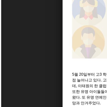
5월 20
일부터 고3
학
점 늘어나고 있다
.
고
데
,
이태원의 한 클럽
또한 유명 아이돌들이
왔다
.
또 유명 연예인
망과 안겨주었다
.