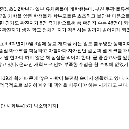
 중3
,
초1
·
2
학년과 일부 유치원들이 개학했는데
,
부천 쿠팡 물류
7
일 개학을 앞둔 학생들과 학부모들은 초조하고 불안한 마음으로
련 경기도 확진자가 8
명 증가함으로써 총 확진자 수는 46
명이 
3
확진자가 생겨 학교 전체가 자가 격리하는 일까지 벌어지게 되
초3
·
4
학년이 6
월 3
일에 등교 개학을 하는 일도 불투명한 상태이
 종일 마스크를 착용하고 아침마다 자가진단 설문과 열 체크를 해
서 말 한마디 하지 않은 채 점심을 먹어야 한다
.
곧 중간고사를 앞
앓고 있다
.
온라인 개학으로 인해 부족한 수업을 할 수밖에 없었기
나19
의 확산 때문에 많은 사람이 불편함 속에서 생활하고 있다
.
 적극적으로 실천하여 연대 책임을 이루어야 하는 시기라고 본다
.
단 사회부=15기 박소명기자]