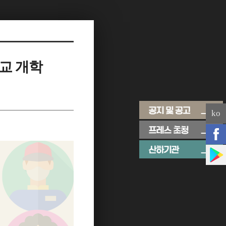
등교 개학
ko