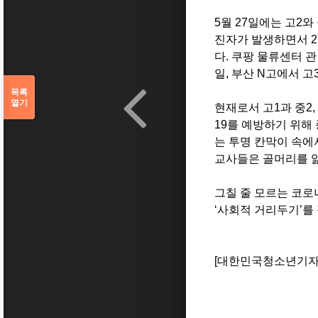
5월 27
일에는 고2
와
진자가 발생하면서 2
다
.
쿠팡 물류센터 관
일
,
부산 N고에서 고
목록
열기
현재로서 고1
과 중2
,
19
를 예방하기 위해
는 투명 칸막이 속에
교사들은 골머리를 
그칠 줄 모르는 코로
‘
사회적 거리두기
’
를
[대한민국청소년기자