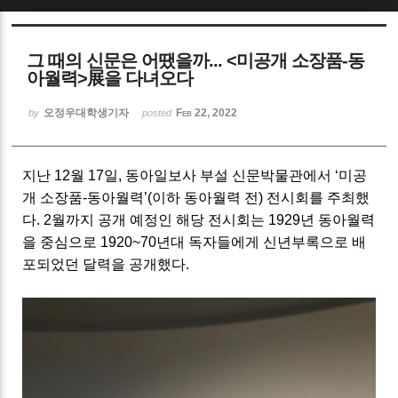
Sketchbook5, 스케치북5
그 때의 신문은 어땠을까... <미공개 소장품-동
아월력>展을 다녀오다
오정우대학생기자
Feb 22, 2022
by
posted
Sketchbook5, 스케치북5
지난
12
월
17
일
,
동아일보사 부설 신문박물관에서
‘
미공
개 소장품
-
동아월력
’(이하 동아월력 전)
전시회를 주최했
다
. 2
월까지 공개 예정인 해당 전시회는
1929
년 동아월력
을 중심으로
1920~70
년대 독자들에게 신년부록으로 배
포되었던 달력을 공개했다
.