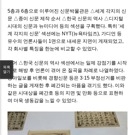
5
층과
6
층으로 이루어진 신문박물관은
△
세계 각지의 신
문
△
종이 신문 제작 순서
△
한국 신문의 역사
△
디지털
시대의 신문과 뉴미디어 등의 섹션을 구획했다
.
특히
‘
세
계 각지의 신문
’
섹션에는
NYT(
뉴욕타임즈
),
가디언 등
유수의 언론사들이
1
면으로 내세운 지면이 게재되었고
,
각 회사별 특징을 한눈에 비교할 수 있었다
.
이어
△
한국 신문의 역사 섹션에서는 일제 강점기를 시작
목록
으로 해방 후 언론이 겪어 온 질곡을 차례로 나열하였다
.
열기
동아일보를 비롯해 경향신문 등은
3·15
부정선거를 비판
하는 글을 게재한 후 폐간되는 아픔을 겪기도 했다
.
이와
같은 시대상을 폐간호 등의 지면 및 만화 등으로 표현하
여 더욱 생동감을 느낄 수 있었다
.