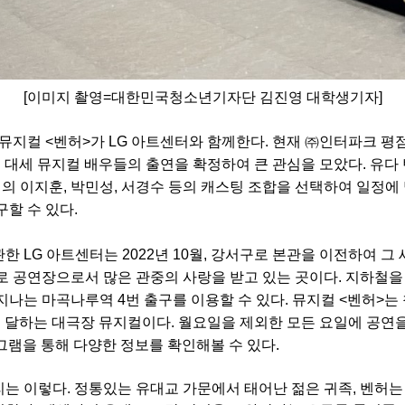
[
이미지 촬영
=
대한민국청소년기자단 김진영 대학생기자
]
 뮤지컬
<
벤허
>
가
LG
아트센터와 함께한다
.
현재
㈜
인터파크 평
 대세 뮤지컬 배우들의 출연을 확정하여 큰 관심을 모았다
.
유다 
역의 이지훈
,
박민성
,
서경수 등의 캐스팅 조합을 선택하여 일정에 
구할 수 있다
.
관한
LG
아트센터는
2022
년
10
월
,
강서구로 본관을 이전하여 그 
 공연장으로서 많은 관중의 사랑을 받고 있는 곳이다
.
지하철을
 지나는 마곡나루역
4
번 출구를 이용할 수 있다
.
뮤지컬
<
벤허
>
는
 달하는 대극장 뮤지컬이다
.
월요일을 제외한 모든 요일에 공연
그램을 통해 다양한 정보를 확인해볼 수 있다
.
리는 이렇다
.
정통있는 유대교 가문에서 태어난 젊은 귀족
,
벤허는