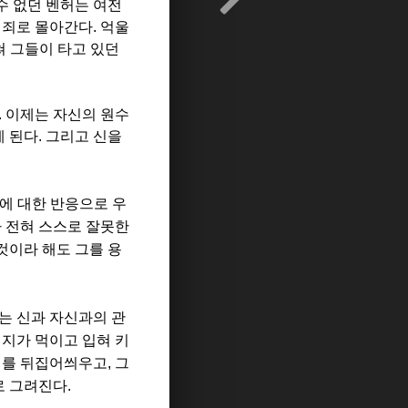
수 없던 벤허는 여전
역죄로 몰아간다
.
억울
 그들이 타고 있던
.
이제는 자신의 원수
게 된다
.
그리고 신을
에 대한 반응으로 우
 전혀 스스로 잘못한
것이라 해도 그를 용
는 신과 자신과의 관
지가 먹이고 입혀 키
죄를 뒤집어씌우고
,
그
로 그려진다
.