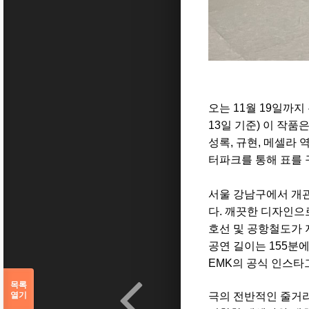
오는
11
월
19
일까지
13일
기준
)
이 작품은
성록
,
규현
,
메셀라 
터파크를 통해 표를 
서울 강남구에서 개
다
.
깨끗한 디자인으로
호선 및 공항철도가
공연 길이는
155
분에
EMK
의 공식 인스타
목록
열기
극의 전반적인 줄거