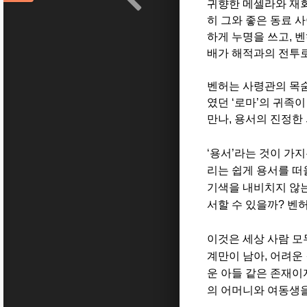
귀향한 메셀라와 재
히 그와 좋은 동료 
하게 누명을 쓰고
,
벤
배가 해적과의 전투로
벤허는 사령관의 목
였던
‘
로마
’
의 귀족이
만나
,
용서의 진정한 
‘
용서
’
라는 것이 가지
리는 쉽게 용서를 
기색을 내비치지 않
서할 수 있을까
?
벤허
이것은 세상 사람 모
계만이 남아
,
어려운 
운 아들 같은 존재이
의 어머니와 여동생을