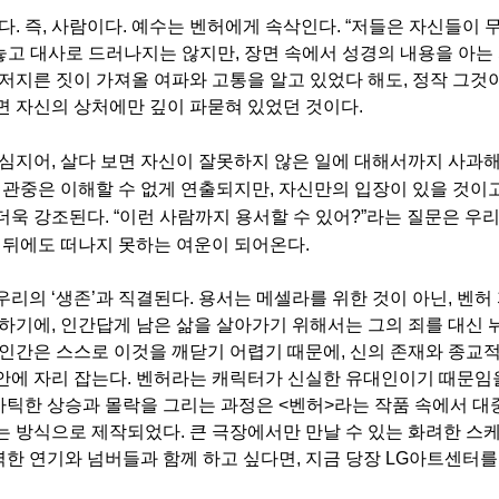
다
.
즉
,
사람이다
.
예수는 벤허에게 속삭인다
. “
저들은 자신들이 무
대놓고 대사로 드러나지는 않지만
,
장면 속에서 성경의 내용을 아는 
저지른 짓이 가져올 여파와 고통을 알고 있었다 해도
,
정작 그것
면 자신의 상처에만 깊이 파묻혀 있었던 것이다
.
심지어
,
살다 보면 자신이 잘못하지 않은 일에 대해서까지 사과해
,
관중은 이해할 수 없게 연출되지만
,
자신만의 입장이 있을 것이
 더욱 강조된다
. “
이런 사람까지 용서할 수 있어
?”
라는 질문은 우리
 뒤에도 떠나지 못하는 여운이 되어온다
.
 우리의
‘
생존
’
과 직결된다
.
용서는 메셀라를 위한 것이 아닌
,
벤허 
 하기에
,
인간답게 남은 삶을 살아가기 위해서는 그의 죄를 대신 
인간은 스스로 이것을 깨닫기 어렵기 때문에
,
신의 존재와 종교
안에 자리 잡는다
.
벤허라는 캐릭터가 신실한 유대인이기 때문임
마틱한 상승과 몰락을 그리는 과정은
<
벤허
>
라는 작품 속에서 대
잡는 방식으로 제작되었다
.
큰 극장에서만 만날 수 있는 화려한 스
벽한 연기와 넘버들과 함께 하고 싶다면
,
지금 당장
LG
아트센터를