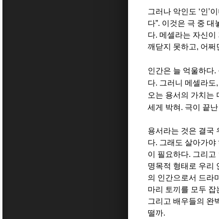
그러나 악인도
‘
인
’
이
다
”.
이것은 극 중 
다
.
메셀라는 자신이 
깨닫지 못하고
,
어쩌
인간은 늘 억울하다
.
다
.
그러니 메셀라도
오는 용서의 가치는
세게 박혀
.
극이 끝난
용서라는 것은 결국
다
.
그래도 살아가야
이 필요하다
.
그리고 
명목적 형태로 우리 
의 인간으로서 드라
마리 토끼를 모두 
그리고 배우들의 완
떨까
.