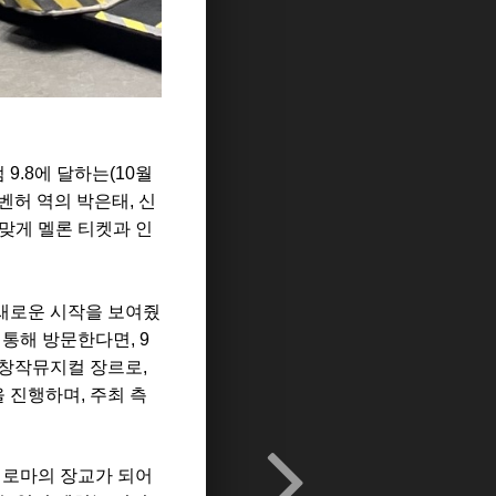
점
9.8
에 달하는
(10월
벤허 역의 박은태
,
신
맞게 멜론 티켓과 인
새로운 시작을 보여줬
 통해 방문한다면
, 9
 창작뮤지컬 장르로
,
을 진행하며
,
주최 측
 로마의 장교가 되어