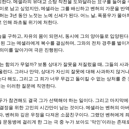
회한다
.
메셀라의 유대교 소탕 작전을 도와달라는 요구를 들어줄 
사이로 남고 싶었지만
,
메셀라는 그를 배신하고 벤허의 가문을 반
허는
3
년 동안 노젓는 노예 신세가 된다
.
어느 날
,
폭풍우가 몰아쳐
 인해 좌초될 위기에 처한다
.
숨을 구하고
,
자유의 몸이 되면서
,
동시에 그의 양아들로 입양된다
 된 그는 메셀라에게 복수를 결심하며
,
그와의 전차 경주를 벌이
의미를 알아가며 극은 진행된다.
는 함의가 무얼까
?
보통 상대가 잘못을 저질렀을 때
,
그들의 사과
떠올린다
.
그러나 만약
,
상대가 자신의 잘못에 대해 사과하지 않거나
는다 해도
,
그리고 그 죄가 너무 무겁고 돌이킬 수 없는 상처를 준 
는 이러한 질문에 직면한다
.
두가 참견해도 결국 그가 선택해야 하는 일이다
.
그리고 마지막에
결정을 위한 고민의 시간만이 남는 것이다
.
메셀라는 벤허의 아버
자
,
벤허와 깊은 우정을 다져온 소꿉친구이다
.
그랬던 벤허에게 
 문둥병에 걸리게 한 그는 극 중 누가 보아도
‘
악인
’
이라는 존재