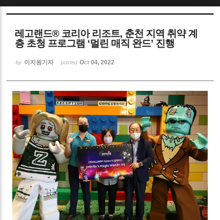
Sketchbook5, 스케치북5
레고랜드® 코리아 리조트, 춘천 지역 취약 계
층 초청 프로그램 ‘멀린 매직 완드’ 진행
이지원기자
Oct 04, 2022
by
posted
Sketchbook5, 스케치북5