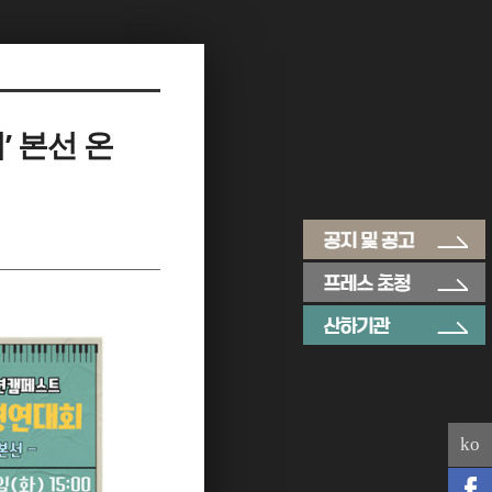
’ 본선 온
ko