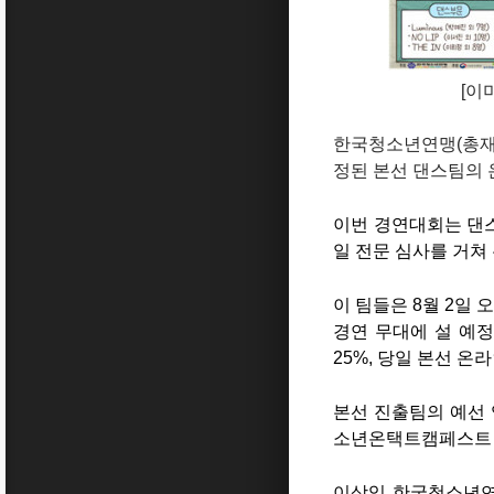
[이
한국청소년연맹(총재 임
정된 본선 댄스팀의 
이번 경연대회는 댄스와
일 전문 심사를 거쳐 
이 팀들은 8월 2일
경연 무대에 설 예정
25%, 당일 본선 
본선 진출팀의 예선 
소년온택트캠페스트 
이상익 한국청소년연