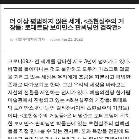
Sketchbook5, 스케치북5
더 이상 평범하지 않은 세계, <초현실주의 거
장들: 로테르담 보이만스 판뵈닝언 걸작전>
김희수대학생기자
Feb 21, 2022
by
posted
Sketchbook5, 스케치북5
코로나19가 전 세계를 강타한 지도 3년이 넘어가고 있다.
바깥을 돌아다니는 것도 불안하고 모두가 마스크로 얼굴
을 가리고 있는 세상은 우리에게 조금은 따분하고 평범한
존재로 다가오기도 한다. 그런 우리의 세상을 바라보는
시선의 전환을 제안하는 전시가 있다. 예술의전당 한가람
미술관에서 진행되고 있는 <초현실주의 거장들: 로테르
담 보이만스 판뵈닝언 걸작전>(이하 초현실주의 거장들)
이다. <초현실주의 거장들>은 네덜란드 로테르담에 위치
한 보이만스 판뵈닝언 박물관에 있는 초현실주의 컬렉션
들을 직접 만나볼 수 있는 전시로, 꿈과 욕망을 전면에 드
러내고 무의식을 파헤쳐 우리가 사는 현실을 재해석하려