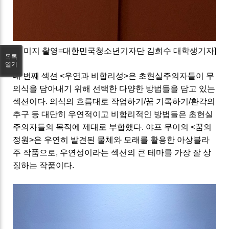
[이미지 촬영=대한민국청소년기자단 김희수 대학생기자]
목록
열기
네 번째 섹션 <우연과 비합리성>은 초현실주의자들이 무
의식을 담아내기 위해 선택한 다양한 방법들을 담고 있는
섹션이다. 의식의 흐름대로 작업하기/꿈 기록하기/환각의
추구 등 대단히 우연적이고 비합리적인 방법들은 초현실
주의자들의 목적에 제대로 부합했다. 야프 무이의 <꿈의
정원>은 우연히 발견된 물체와 모래를 활용한 아상블라
주 작품으로, 우연성이라는 섹션의 큰 테마를 가장 잘 상
징하는 작품이다.