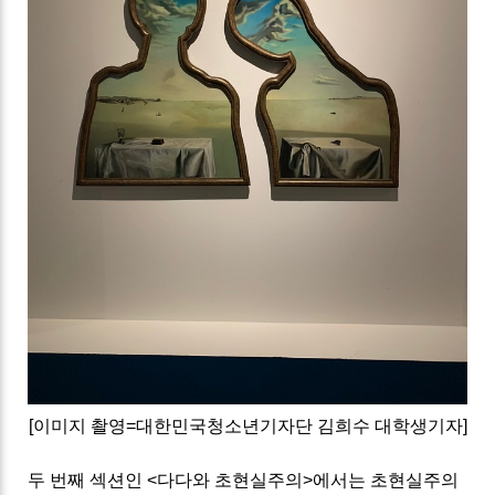
[이미지 촬영=대한민국청소년기자단 김희수 대학생기자]
두 번째 섹션인 <다다와 초현실주의>에서는 초현실주의