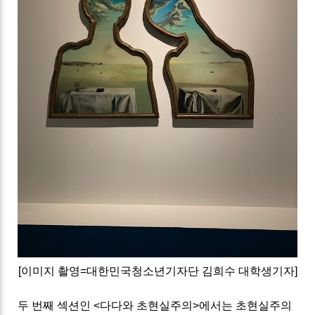
[이미지 촬영=대한민국청소년기자단 김희수 대학생기자]
두 번째 섹션인 <다다와 초현실주의>에서는 초현실주의