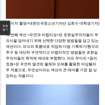
[이미지 촬영=대한민국청소년기자단 김희수 대학생기자]
목록
열기
네 번째 섹션 <우연과 비합리성>은 초현실주의자들이 무
의식을 담아내기 위해 선택한 다양한 방법들을 담고 있는
섹션이다. 의식의 흐름대로 작업하기/꿈 기록하기/환각의
추구 등 대단히 우연적이고 비합리적인 방법들은 초현실
주의자들의 목적에 제대로 부합했다. 야프 무이의 <꿈의
정원>은 우연히 발견된 물체와 모래를 활용한 아상블라
주 작품으로, 우연성이라는 섹션의 큰 테마를 가장 잘 상
징하는 작품이다.