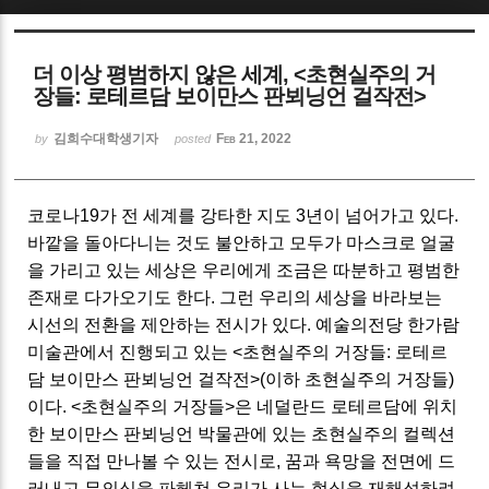
Sketchbook5, 스케치북5
더 이상 평범하지 않은 세계, <초현실주의 거
장들: 로테르담 보이만스 판뵈닝언 걸작전>
김희수대학생기자
Feb 21, 2022
by
posted
Sketchbook5, 스케치북5
코로나19가 전 세계를 강타한 지도 3년이 넘어가고 있다.
바깥을 돌아다니는 것도 불안하고 모두가 마스크로 얼굴
을 가리고 있는 세상은 우리에게 조금은 따분하고 평범한
존재로 다가오기도 한다. 그런 우리의 세상을 바라보는
시선의 전환을 제안하는 전시가 있다. 예술의전당 한가람
미술관에서 진행되고 있는 <초현실주의 거장들: 로테르
담 보이만스 판뵈닝언 걸작전>(이하 초현실주의 거장들)
이다. <초현실주의 거장들>은 네덜란드 로테르담에 위치
한 보이만스 판뵈닝언 박물관에 있는 초현실주의 컬렉션
들을 직접 만나볼 수 있는 전시로, 꿈과 욕망을 전면에 드
러내고 무의식을 파헤쳐 우리가 사는 현실을 재해석하려