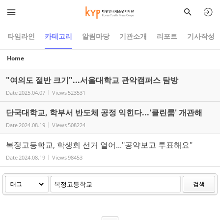
Sketchbook5, 스케치북5
Sketchbook5, 스케치북5
타임라인
카테고리
알림마당
기관소개
리포트
기사작성
Home
"여의도 절반 크기"...서울대학교 관악캠퍼스 탐방
Date
2025.04.07
Views
523531
단국대학교, 학부서 반도체 공정 익힌다...'클린룸' 개관해
Date
2024.08.19
Views
508224
복정고등학교, 학생회 선거 열어..."공약보고 투표해요"
Date
2024.08.19
Views
98453
검색