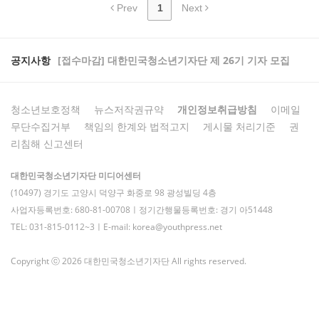
Prev
1
Next
공지사항
[접수마감] 대한민국청소년기자단 제 26기 기자 모집
청소년보호정책
뉴스저작권규약
개인정보취급방침
이메일
무단수집거부
책임의 한계와 법적고지
게시물 처리기준
권
리침해 신고센터
대한민국청소년기자단 미디어센터
(10497) 경기도 고양시 덕양구 화중로 98 광성빌딩 4층
사업자등록번호: 680-81-00708ㅣ정기간행물등록번호: 경기 아51448
TEL: 031-815-0112~3ㅣE-mail: korea@youthpress.net
Copyright ⓒ 2026 대한민국청소년기자단 All rights reserved.