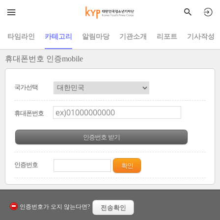
타임라인
카테고리
알림마당
기관소개
리포트
기사작성
휴대폰번호 인증mobile
국가선택
휴대폰번호
인증번호 받기
인증번호
확인
인증번호가 오지 않는다면?
전송확인