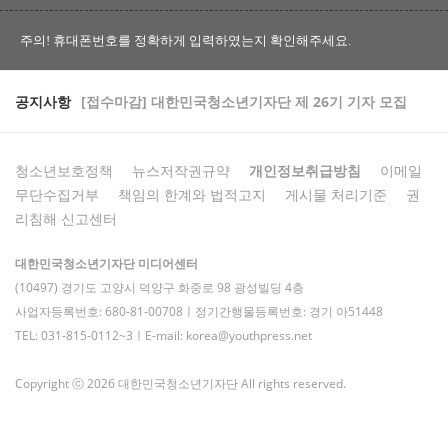
주의! 휴대폰번호를 정확하게 입력하였는지 확인해주세요.
공지사항
[접수마감] 대한민국청소년기자단 제 26기 기자 모집
청소년보호정책
뉴스저작권규약
개인정보취급방침
이메일
무단수집거부
책임의 한계와 법적고지
게시물 처리기준
권
리침해 신고센터
대한민국청소년기자단 미디어센터
(10497) 경기도 고양시 덕양구 화중로 98 광성빌딩 4층
사업자등록번호: 680-81-00708ㅣ정기간행물등록번호: 경기 아51448
TEL: 031-815-0112~3ㅣE-mail: korea@youthpress.net
Copyright ⓒ 2026 대한민국청소년기자단 All rights reserved.