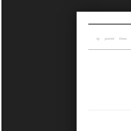
Sketchbook5, 스케치북5
by
posted
Views
Sketchbook5, 스케치북5