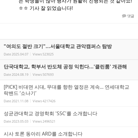
는 학생들이 많아 행사가 원활히 진행되는 것 같아요!
ㅎㅎ 기사 잘 읽었습니다!
댓글
"여의도 절반 크기"...서울대학교 관악캠퍼스 탐방
Date
2025.04.07
Views
523025
단국대학교, 학부서 반도체 공정 익힌다...'클린룸' 개관해
Date
2024.08.19
Views
507693
[PICK] 비대면 시대, 무대를 향한 열정은 계속... 연세대학교
락밴드 ‘소나기’
Date
2021.11.08
Views
4217426
성균관대학교 경영학회 'SSC'를 소개합니다
Date
2023.05.03
Views
2496521
시사 토론 동아리 ARD를 소개합니다