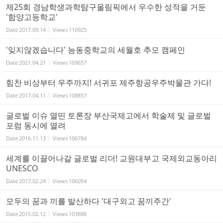
제25회 경남학생과학탐구올림픽에서 우수한 성적을 거둔
'함양고등학교'
Date
2017.09.14
Views
110925
'잊지않겠습니다' 능동중학교의 세월호 추모 캠페인
Date
2021.04.21
Views
109657
힘찬 비상부터 우주까지! 서귀포 제주항공우주박물관 가다!
Date
2017.04.11
Views
108857
글로벌 이슈 열띤 토론장 부산국제고에서 학술제 및 글로벌
포럼 동시에 열려
Date
2016.11.13
Views
106784
세계를 이끌어나갈 글로벌 리더! 교원대부고 국제외교동아리
UNESCO
Date
2017.02.24
Views
106054
모두의 꿈과 끼를 발산하다 '대구외고 꿈끼주간'
Date
2015.02.12
Views
103888