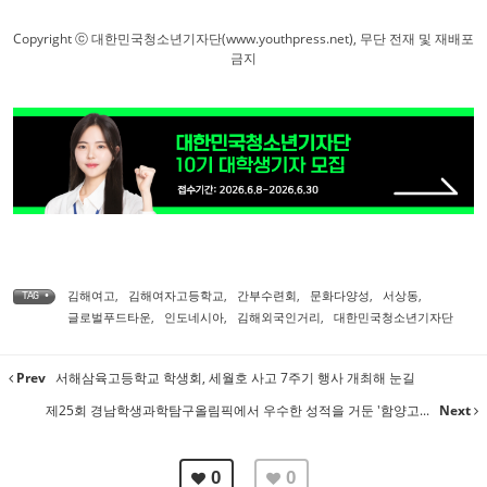
Copyright ⓒ 대한민국청소년기자단(www.youthpress.net), 무단 전재 및 재배포
금지
김해여고
,
김해여자고등학교
,
간부수련회
,
문화다양성
,
서상동
,
TAG •
글로벌푸드타운
,
인도네시아
,
김해외국인거리
,
대한민국청소년기자단
Prev
서해삼육고등학교 학생회, 세월호 사고 7주기 행사 개최해 눈길
제25회 경남학생과학탐구올림픽에서 우수한 성적을 거둔 '함양고...
Next
0
0