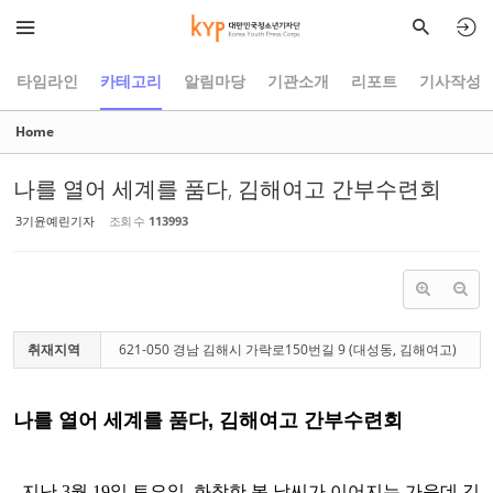
Sketchbook5, 스케치북5
Sketchbook5, 스케치북5
타임라인
카테고리
알림마당
기관소개
리포트
기사작성
Home
나를 열어 세계를 품다, 김해여고 간부수련회
3기윤예린기자
조회 수
113993
취재지역
621-050 경남 김해시 가락로150번길 9 (대성동, 김해여고)
나를 열어 세계를 품다, 김해여고 간부수련회
지난 3월 19일 토요일, 화창한 봄 날씨가 이어지는 가운데 김