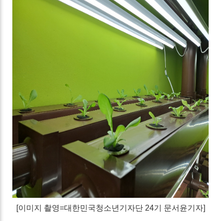
[이미지 촬영=대한민국청소년기자단 24기 문서윤기자]