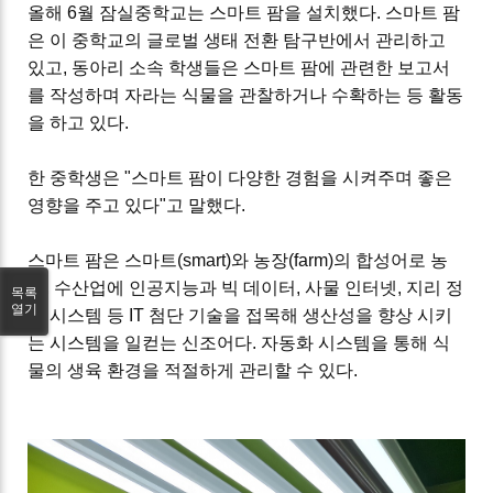
올해
6
월 잠실중학교는 스마트 팜을 설치했다
.
스마트 팜
은 이 중학교의 글로벌 생태 전환 탐구반에서 관리
하고
있고,
동아리 소속 학생들은 스마트 팜에 관련한 보고서
를 작성하며 자라는 식물을 관찰하거나
수확하는 등 활동
을 하고 있다
.
한 중
학생은 "스마트 팜이 다양한 경험을 시켜주며 좋은
영향을 주고 있다"고 말했다.
스마트 팜은 스마트
(smart)
와 농장
(farm)
의 합성어로
농
축
,
수산업에 인공지능과 빅 데이터
,
사물 인터넷
,
지리 정
목록
열기
보 시스템 등
IT
첨단 기술을 접목해 생산성을 향상 시키
는 시스템을 일컫는 신조어다. 자동화 시스템을 통해 식
물의 생육 환경을 적절하게 관리할 수 있다
.