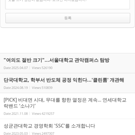
"여의도 절반 크기"...서울대학교 관악캠퍼스 탐방
Date
2025.04.07
Views
526190
단국대학교, 학부서 반도체 공정 익힌다...'클린룸' 개관해
Date
2024.08.19
Views
510839
[PICK] 비대면 시대, 무대를 향한 열정은 계속... 연세대학교
락밴드 ‘소나기’
Date
2021.11.08
Views
4219257
성균관대학교 경영학회 'SSC'를 소개합니다
Date
2023.05.03
Views
2497307