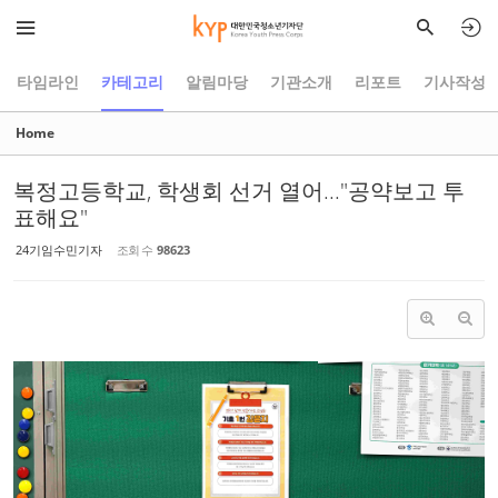
Sketchbook5, 스케치북5
Sketchbook5, 스케치북5
타임라인
카테고리
알림마당
기관소개
리포트
기사작성
Home
복정고등학교, 학생회 선거 열어..."공약보고 투
표해요"
24기임수민기자
조회 수
98623