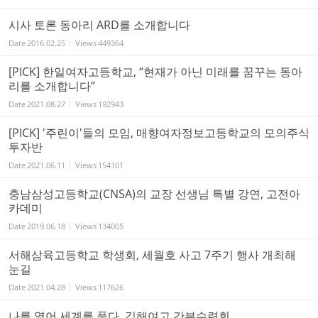
시사 토론 동아리 ARD를 소개합니다
Date
2016.02.25
Views
449364
[PICK] 한일여자고등학교, “현재가 아닌 미래를 꿈꾸는 동아
리를 소개합니다”
Date
2021.08.27
Views
192943
[PICK] '주린이'들의 모임, 매향여자정보고등학교의 모의주식
투자반
Date
2021.06.11
Views
154101
충남삼성고등학교(CNSA)의 교장 선생님 특별 강연, 고전아
카데미
Date
2019.06.18
Views
134005
서해삼육고등학교 학생회, 세월호 사고 7주기 행사 개최해
눈길
Date
2021.04.28
Views
117626
나를 열어 세계를 품다, 김해여고 간부수련회