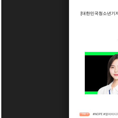
[대한민국청소년기자
#NOPE #영어미
TAG •