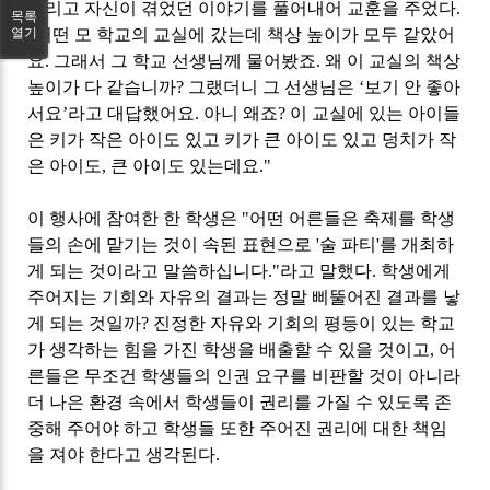
그리고 자신이 겪었던 이야기를 풀어내어 교훈을 주었다
.
목록
열기
"
어떤 모 학교의 교실에 갔는데 책상 높이가 모두 같았어
요
.
그래서 그 학교 선생님께 물어봤죠
.
왜 이 교실의 책상
높이가 다 같습니까
?
그랬더니 그 선생님은
‘
보기 안 좋아
서요
’
라고 대답했어요
.
아니 왜죠
?
이 교실에 있는 아이들
은 키가 작은 아이도 있고 키가 큰 아이도 있고 덩치가 작
은 아이도
,
큰 아이도 있는데요
."
이 행사에 참여한 한 학생은
"
어떤 어른들은 축제를 학생
들의 손에 맡기는 것이 속된 표현으로
'
술 파티
'
를 개최하
게 되는 것이라고 말씀하십니다
."
라고 말했다
.
학생에게
주어지는 기회와 자유의 결과는 정말 삐뚤어진 결과를 낳
게 되는 것일까
?
진정한 자유와 기회의 평등이 있는 학교
가 생각하는 힘을 가진 학생을 배출할 수 있을 것이고
,
어
른들은 무조건 학생들의 인권 요구를 비판할 것이 아니라
더 나은 환경 속에서 학생들이 권리를 가질 수 있도록 존
중해 주어야 하고 학생들 또한 주어진 권리에 대한 책임
을 져야 한다고 생각된다
.