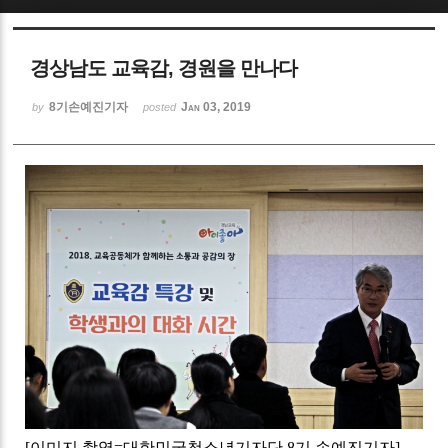
Sketchbook5, 스케치북5
경상남도 교육감, 경원을 만나다
8기손예진기자
Jan 03, 2019
by
posted
Sketchbook5, 스케치북5
[
이미지 촬영
=
대한민국청소년기자단
8
기 손예진기자
]