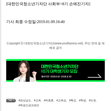
[
대한민국청소년기자단 사회부
=8
기 손예진기자
]
기사 최종 수정일:2019.01.09.16:40
Copyright ⓒ 대한민국청소년기자단(www.youthpress.net), 무단 전재 및 재
배포 금지
#경상남도
,
#교육
,
#박종훈
,
#교육감
,
#특강
,
#학생
,
#인권
,
TAG •
#학생인권조례안