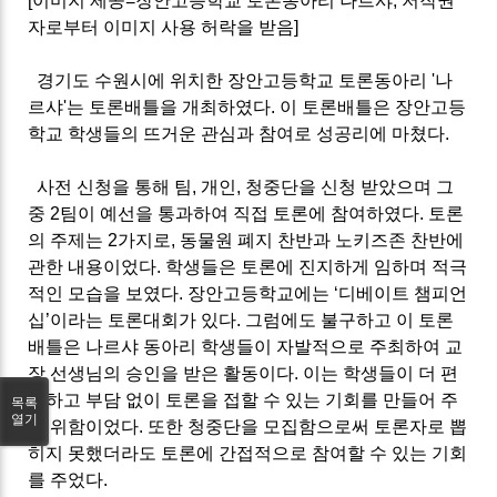
[이미지 제공=장안고등학교 토론동아리 나르샤, 저작권
자로부터 이미지 사용 허락을 받음]
경기도 수원시에 위치한 장안고등학교 토론동아리 '나
르샤'는 토론배틀을 개최하였다
.
이 토론배틀은 장안고등
학교 학생들의 뜨거운 관심과 참여로 성공리에 마쳤다
.
사전 신청을 통해 팀
,
개인
,
청중단을 신청 받았으며 그
중
2
팀이 예선을 통과하여 직접 토론에 참여하였다
.
토론
의 주제는
2
가지로
,
동물원 폐지 찬반과 노키즈존 찬반에
관한 내용이었다
.
학생들은 토론에 진지하게 임하며 적극
적인 모습을 보였다
.
장안고등학교에는
‘
디베이트 챔피언
십
’
이라는 토론대회가 있다
.
그럼에도 불구하고 이 토론
배틀은 나르샤 동아리 학생들이 자발적으로 주최하여 교
장 선생님의 승인을 받은 활동이다
.
이는 학생들이 더 편
안하고 부담 없이 토론을 접할 수 있는 기회를 만들어 주
목록
열기
기 위함이었다
.
또한 청중단을 모집함으로써 토론자로 뽑
히지 못했더라도 토론에 간접적으로 참여할 수 있는 기회
를 주었다
.