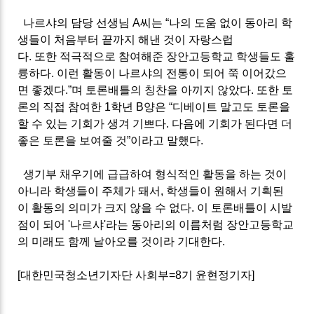
나르샤의 담당 선생님
A
씨는
“
나의 도움 없이 동아리 학
생들이 처음부터 끝까지 해낸 것이 자랑스럽
다
.
또한 적극적으로 참여해준 장안고등학교 학생들도 훌
륭하다
.
이런 활동이 나르샤의 전통이 되어 쭉 이어갔으
면 좋겠다
.”
며 토론배틀의 칭찬을 아끼지 않았다
.
또한 토
론의 직접 참여한
1
학년
B
양은
“
디베이트 말고도 토론을
할 수 있는 기회가 생겨 기쁘다
.
다음에 기회가 된다면 더
좋은 토론을 보여줄 것
”
이라고 말했다
.
생기부 채우기에 급급하여 형식적인 활동을 하는 것이
아니라 학생들이 주체가 돼서
,
학생들이 원해서 기획된
이 활동의 의미가 크지 않을 수 없다
.
이 토론배틀이 시발
점이 되어 '나르샤'라는 동아리의 이름처럼 장안고등학교
의 미래도 함께 날아오를 것이라 기대한다
.
[대한민국청소년기자단 사회부=8기 윤현정기자]