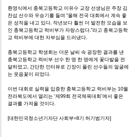
환영식에서 충북고등학교 이유수 교장 선생님은 주장 김
찬섭 선수와 우승기를 들며
“
올해 전국 대회에서 계속 좋
은 성적을 내고 있다
.
작년보다 훨씬 더 발전한 모습을 보
인 충북고등학교 럭비부가 자랑스럽다
.”
라고 충북고등학
교 럭비부에 대한 자부심을 드러냈다
.
충북고등학교 학생회는 더운 날씨 속 굉장한 결과를 낸
충북고등학교 럭비부 선수 한 명 한 명에게 꽃다발을 전
달하였고
,
간단한 인터뷰로 긴장이 풀린 선수들의 얼굴에
는 웃음꽃이 피었다
.
이번 대회로 실력을 입증한 충북고등학교 럭비부는
10
월
전라북도에서 열리는
‘
제
99
회 전국체육대회
’
에서 좋은
결과를 가져올 것이다
.
[
대한민국청소년기자단 사회부
=8
기 허기범기자
]