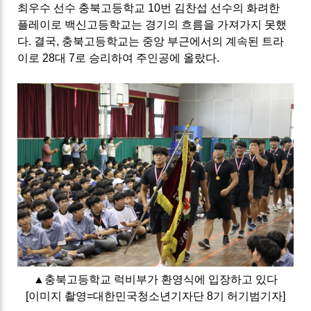
최우수 선수 충북고등학교
10
번 김찬섭 선수의 화려한
플레이로 백신고등학교는 경기의 흐름을 가져가지 못했
다
.
결국
,
충북고등학교는 중앙 부근에서의 계속된 트라
이로
28
대
7
로 승리하여 주인공에 올랐다
.
▲
충북고등학교 럭비부가 환영식에 입장하고 있다
[이미지 촬영=대한민국청소년기자단 8기 허기범기자]