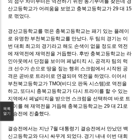
의 점수 차이부터는 역전하기 위한 동기부여를 찾는데 경
산고등학교가 어려움을 보였고 충북고등학교가
29
대
15
로 꺾었다
.
경산고등학교를 꺾은 충북고등학교는 패기 있는 플레이
로 유명한 부천북고등학교를 만났다
.
두 팀의 경기는 이
번 대회 최고의 경기라고 해도 손색이 없을 정도로 역전
에 재역전에 재역전을 거듭했다
.
후반 충북고등학교는 라
인아웃에서 단점을 보이며 페널티킥 시
,
공격자 팀의 럭
크 선수가 손으로 땅을 짚는 행위 스크럼에서 시작된 공
격은 곧바로 트라이로 연결되며 역전을 하였다
.
이어서
부천북고등학교가
TMO(
비디오 판독 시스템
)
로 역전을
하고
,
또다시 충북고등학교가 다시 트라이를 할 수 있는
지역에서 페널티킥을 받으면 스크럼을 선택하며 바로 트
라이를 해 재역전을 거듭해 충북고등학교는
29
대
21
로
목록
결승전에 진출했다
.
열기
결승전에서는 지난
7
월 대통령기 결승전에서 만났던 백
신고등학교와 다시 싸우게 되었다
.
경기 내내 이번 대회