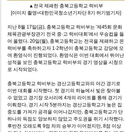
▲
전국 제패한 충북고등학교 럭비부
[
이미지 촬영
=
대한민국청소년기자단
8
기 허기범기자
]
지난
8
월
17
일
(
금
),
충북고등학교 럭비부는
'
제
45
회 문화
체육관광부장관기 전국 중
·
고 럭비대회
'
에서 우승컵을 들
어 올렸다
. 20
일
(
월
),
충북고등학교는 전국을 제패하고 온
럭비부를 축하하고자
1·2
학년이 충북고등학교 강당에 모
여 환영식이 진행되었다
.
환영식은 이번 대회에서 뛰어난
성적을 보인 충북고등학교 럭비부의 경기 영상을 시청으
로 시작되었다
.
충북고등학교 럭비부는 경산고등학교와의 야간 경기로
이번 대회를 시작했다
.
첫 경기의 하늘에서 빛은 찾아볼
수 없었고 경기장 모서리에
4
개의 라이트를 통해 경기가
이뤄졌다
.
경기 시작
5
분까지는 경산고등학교가 높은 집
중도를 가져가 공격을 이어나갔지만
,
충북고등학교가 단
하나의 득점도 양보하지 않았고 주도권을 쥐기 시작했다
.
후반전 오래도록
9
점 차의 승부가 이어졌지만
, 8
점 이상