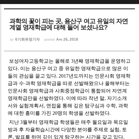
Sketchbook5, 스케치북5
과학의 꽃이 피는 곳, 용산구 여고 유일의 자연
계열 영재학급에 대해 들어 보셨나요?
6기최유정기자
Apr 26, 2018
by
posted
Sketchbook5, 스케치북5
보성여자고등학교는 올해로
3
년째 영재학급을 운영하고
있다
.
이는 용산구 여고 중 유일한 영재학급으로 많은 이
들의 관심을 끌고 있다
. 2017
년도까지는 인문사회 영재학
급과 수
·
과학 영재학급을 따로 선발해왔으나 올해부터는
인문사회 영재학급과 사회중점학급이 통합되어 자연계
영재학급만을 선발하였다
.
이에 따라 작년 말
,
자기소개
서와 실험계획서
,
면접을 통해 깊은 탐구심과 수학
,
과학
에 대한 흥미를 가진
20
명의 학생을 선발하였다
.
지난
3
월부터 영재학급 학생들은 매주 월요일과 목요일
방과 후 자율학습시간에 다양한 분야를 주제로 실험
,
토
론
,
발표를 하며 깊이 있게 탐구하는 시간을 갖고 있다
.