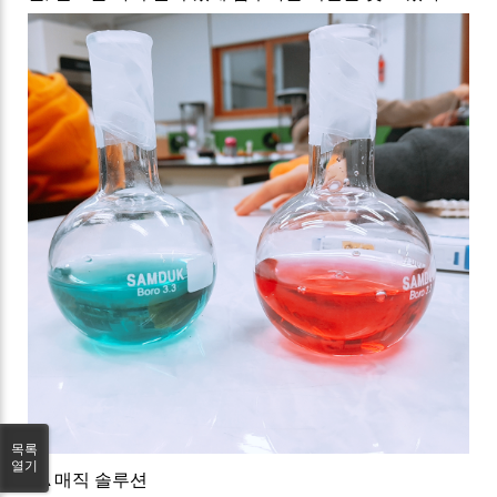
목록
열기
▲
매직 솔루션