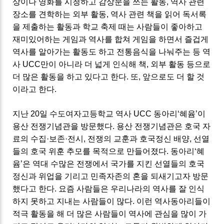
상이나 영화를 시청하고 감상문을 쓰는 활동
,
역사 관련
장소를 견학하는 외부 활동
,
역사 관련 책을 읽어 독서록
을 제출하는 활동과 학교 축제 때는 사람들이 좋아하고
재미있어하는 게임과 역사를 합쳐 게임을 하면서 즐겁게
역사를 알아가는 활동도 하고 전통음식을 나눠주는 등 역
사
UCC
만이 아니라 더 넓게 인식해 책
,
외부 활동 등으로
더 많은 활동을 하고 있다고 한다
.
또
,
앞으로도 더 할 것
이라고 한다
.
지난
20
일 수도여자고등학교 역사
UCC
동아리
‘
혜윰
’
이
용산 전쟁기념관을 방문했다
.
용산 전쟁기념관은 호국 자
료의 수집
·
보존
·
전시
,
전쟁의 교훈과 호국정신 배양,
선열
들의 호국 위훈 추모를 목적으로 만들어졌다
.
동아리
‘
혜
윰
’
은 역대 수많은 전쟁에서 국가를 지킨 선열들의 호국
정신과 위업을 기리고 민족자존의 혼을 되새기고자 방문
했다고 한다
.
요즘 사람들은 우리나라의 역사를 잘 인식
하지 못하고 지내는 사람들이 많다
.
이런 역사동아리들이
적극 활동을 해 더 많은 사람들이 역사에 관심을 많이 가