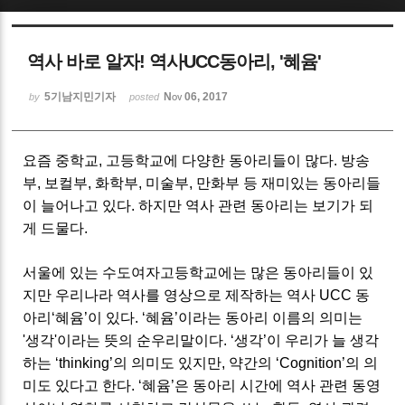
Sketchbook5, 스케치북5
역사 바로 알자! 역사UCC동아리, '혜윰'
5기남지민기자
Nov 06, 2017
by
posted
요즘 중학교, 고등학교에 다양한 동아리들이 많다. 방송
Sketchbook5, 스케치북5
부, 보컬부, 화학부, 미술부, 만화부 등 재미있는 동아리들
이 늘어나고 있다. 하지만 역사 관련 동아리는 보기가 되
게 드물다.
서울에 있는 수도여자고등학교에는 많은 동아리들이 있
지만 우리나라 역사를 영상으로 제작하는 역사
UCC
동
아리
‘
혜윰
’
이 있다
. ‘
혜윰
’
이라는 동아리 이름의 의미는
'
생각
'
이라는 뜻의 순우리말이다
. ‘
생각
’
이 우리가 늘 생각
하는
‘thinking’
의 의미도 있지만
,
약간의
‘Cognition’
의 의
미도 있다고 한다
. ‘
혜윰
’
은 동아리 시간에 역사 관련 동영