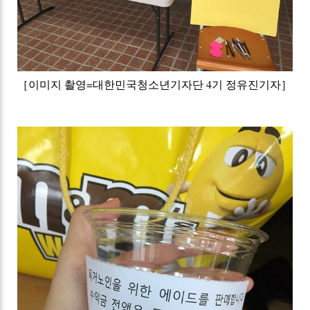
［이미지 촬영=대한민국청소년기자단 4기 정유진기자］