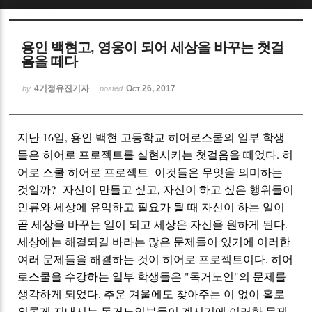
Sketchbook5, 스케치북5
용인 백현고, 영웅이 되어 세상을 바꾸는 첫걸
음을 떼다
4기정유진기자
Oct 26, 2017
by
posted
Sketchbook5, 스케치북5
지난 16일, 용인
백현 고등학교
히어로스쿨의
일부 학생
들은 히어로 프로젝트를 실현시키는
첫걸음을 떼었다. 히
어로 스쿨 히어로 프로젝트 이것들은 무엇을 의미하는
것일까?
자신이 만들고 싶고, 자신이 하고 싶은 행위들이
인류와
세상에
유익하고 필요가
될
때 자신이 하는 일이
곧 세상을 바꾸는 일이 되고 세상은 자신을 원하게 된다.
세상에는 해결되길 바라는 많은 문제들이 있기에 이러한
여러 문제들을 해결하는 것이 히어로 프로젝트이다. 히어
로스쿨을 수강하는
일부 학생들은
"독거노인"의
문제를
생각하게 되었다. 추운 겨울에도 찾아주는 이 없이 홀로
외롭게
지내시는
독거노인분들이
계시기에 이러한 문제