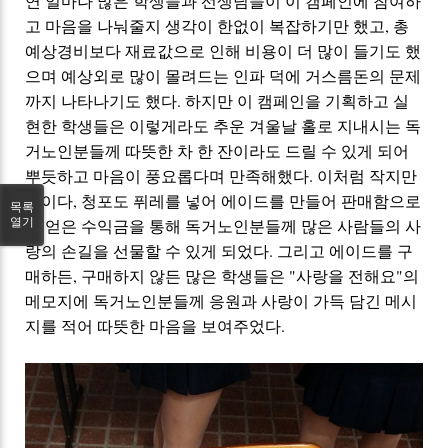
연 얼마나 많은 학생들과 선생님들이 이 캠페인에 참여하
고 마음을 나눠줄지 생각이
한없이
복잡하기만 했고, 총
예상경비보다 재료값으로 인해 비용이 더 많이 들기도 했
으며
예상외로
많이 몰려드는 인파 덕에 거스름돈의 문제
까지 나타나기도 했다. 하지만 이 캠페인을 기획하고 실
현한 학생들은 이렇게라도 추운
겨울날
홀로 지내시는 독
거노인분들께 따뜻한 차 한 잔이라도 드릴 수 있게 되어
뿌듯하고 마음이 풍요롭다며
만족해했다.
이처럼 작지만
사이다, 청포도
퓌레를
넣어
에이드를 만들어 판매함으로
목록
열기
써 얻은 수익금을
통해 독거노인분들께
많은 사람들의 사
랑의 손길을
선물할 수 있게 되었다. 그리고 에이드를 구
매하든, 구매하지 않든 많은 학생들은 "사랑을 전해요"의
메모지에 독거노인분들께 응원과 사랑이 가득 담긴 메시
지를 적어 따뜻한 마음을 보여주었다.