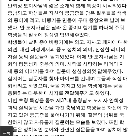
안희정 도지사님의 짧은 소개와 함께 특강이 시작되었다
.
충남외고 학생들은 자신의 궁금증을 담은 질문들을 색색
의 종이에 적고
,
비행기를 만들어 무대 중앙으로 날려 보
냈다
.
안 도지사님은 날라 온 종이비행기를 하나씩 주워
학생들의 질문에 정성껏 답변해주었다
.
학생들이 날린 종이비행기에는 외고
,
자사고 폐지에 대한
의견
,
대선 과정에서의 중도 정치의 의미
,
진정한 리더의
자질 등의 질문들이 담겨있었다
.
이에 안 도지사님은 기
회의 평등성과 중용의 의미
,
사람을 사랑하는 리더의 자
세 등의 이야기를 하며 질문에 성심성의껏 답해주었다
.
심지어는 질문자를 찾아 마이크를 건네며 그들과 직접 대
화하려고 하였으며
,
꿈을 가지고 있는 학생에게는 꿈을
응원하는 따뜻한 메시지를 전달해주기도 하였다
.
이번 초청 특강을 통해 제
37
대 충청남도 도지사 안희정
과의 질의응답 시간을 가진 충남외고 학생들은 자신이 가
지고 있던 궁금증을 풀어나가기 위해
,
질문의 범위를 국
한하지 않고 자유롭게 질문하는 모습을 보였다
.
또한 학
생들은 정치적인 분야와 관련된 질문들을 하며 정치에 많
목록