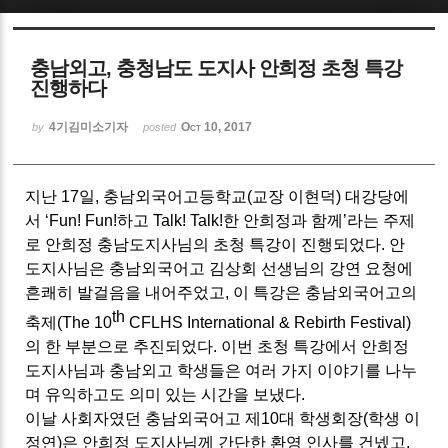
Sketchbook5, 스케치북5
충남외고, 충청남도 도지사 안희정 초청 특강
진행하다
4기김미소기자
Oct 10, 2017
by
posted
Sketchbook5, 스케치북5
지난
17
일
,
충남외국어고등학교
(
교장 이현덕
)
대강당에
서
‘Fun! Fun!
하고
Talk! Talk!
한 안희정과 함께
’
라는 주제
로 안희정 충남도지사님의 초청 특강이 진행되었다
.
안
도지사님은 충남외국어고 김상회 선생님의 강연 요청에
흔쾌히 발걸음을 내어주었고
,
이 특강은 충남외국어고의
th
축제
(The 10
CFLHS International & Rebirth Festival)
의 한 부분으로 추진되었다
.
이번 초청 특강에서 안희정
도지사님과 충남외고 학생들은 여러 가지 이야기를 나누
며 유익하고도 의미 있는 시간을 보냈다
.
이날 사회자였던 충남외국어고 제
10
대 학생회장
(
학생 이
정연
)
은 안희정 도지사님께 간단한 환영 인사를 건넸고
,