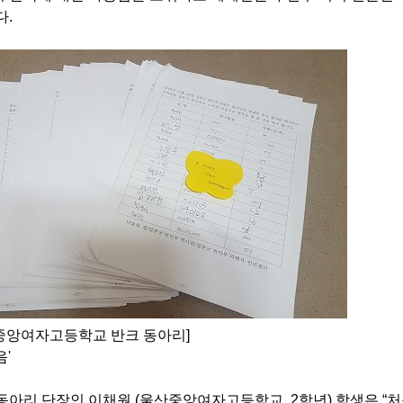
다.
산중앙여자고등학교 반크 동아리]
'
 동아리 단장인 이채원
(
울산중앙여자고등학교
, 2
학년
)
학생은
“
처