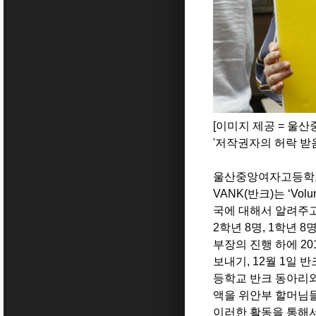
[
이미지 제공 = 울
'저작권자의 허락 받음
울산중앙여자고등
VANK(
반크
)
는
‘Volu
국에 대해서 알려주
2
학년
8
명
, 1
학년
8
부장의 진행 하에
20
보내기
, 12
월
1
일 반
등학교 반크 동아리와
액을 위안부 할머님
이러한 활동을 통해서