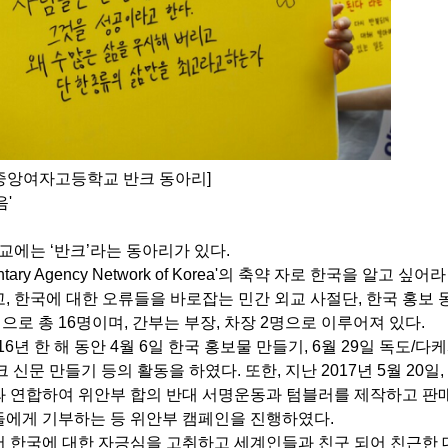
산중앙여자고등학교 반크 동아리]
'
학교에는
‘
반크
’
라는 동아리가 있다
.
ntary Agency Network of Korea'
의 축약 자로 한국을 알고 싶어라
고
,
한국에 대한 오류들을 바로잡는 민간 외교 사절단
,
한국 홍보
명으로 총
16
명이며
,
간부는 부장
,
차장
2
명으로 이루어져 있다
.
16
년 한 해 동안
4
월
6
일 한국 홍보물 만들기
, 6
월
29
일 독도
/
다케
크 신문 만들기 등의 활동을 하였다
.
또한
,
지난
2017
년
5
월
20
일
,
 연합하여 위안부 합의 반대 서명운동과 텀블러를 제작하고 판
들에게 기부하는 등 위안부 캠페인을 진행하였다
.
 한국에 대한 자긍심을 고취하고 세계인들과 친구 되어 친근한