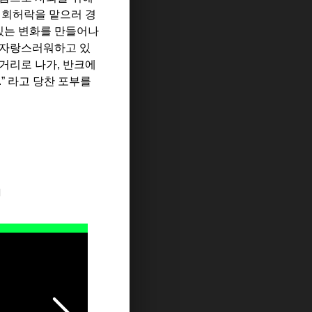
회허락을 맡으러 경
있는 변화를 만들어나
 자랑스러워하고 있
거리로 나가
,
반크에
.”
라고 당찬 포부를
지