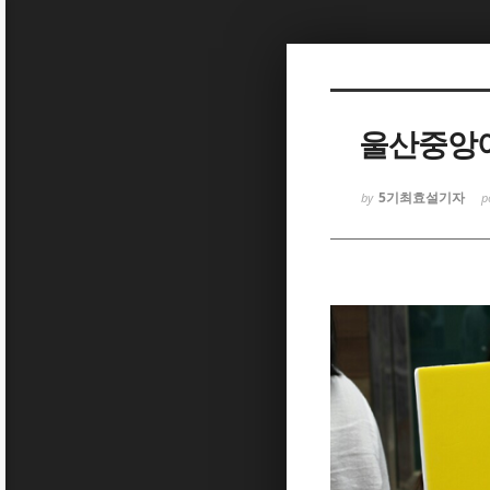
Sketchbook5, 스케치북5
울산중앙여
5기최효설기자
by
p
Sketchbook5, 스케치북5