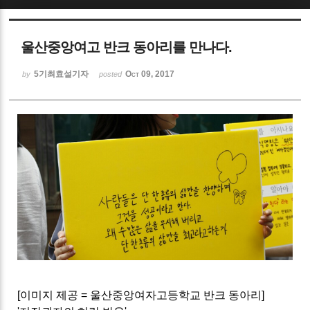
Sketchbook5, 스케치북5
울산중앙여고 반크 동아리를 만나다.
5기최효설기자
Oct 09, 2017
by
posted
Sketchbook5, 스케치북5
[
이미지 제공 = 울산중앙여자고등학교 반크 동아리]