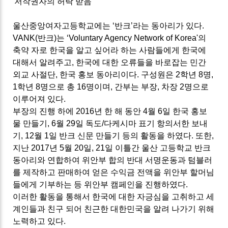
'저작권자의 허락 받음'
울산중앙여자고등학교에는
‘
반크
’
라는 동아리가 있다
.
VANK(
반크
)
는
‘Voluntary Agency Network of Korea'
의
축약 자로 한국을 알고 싶어라 하는 사람들에게 한국에
대해서 알려주고
,
한국에 대한 오류들을 바로잡는 민간
외교 사절단
,
한국 홍보 동아리이다
.
구성원은
2
학년
8
명
,
1
학년
8
명으로 총
16
명이며
,
간부는 부장
,
차장
2
명으로
이루어져 있다
.
부장의 진행 하에
2016
년 한 해 동안
4
월
6
일 한국 홍보
물 만들기
, 6
월
29
일 독도
/
다케시마 표기 항의서한 보내
기
, 12
월
1
일 반크 신문 만들기 등의 활동을 하였다
.
또한
,
지난
2017
년
5
월
20
일
, 21
일 이틀간 울산 고등학교 반크
동아리와 연합하여 위안부 합의 반대 서명운동과 텀블러
를 제작하고 판매하여 얻은 수익금 전액을 위안부 할머님
들에게 기부하는 등 위안부 캠페인을 진행하였다
.
이러한 활동을 통해서 한국에 대한 자긍심을 고취하고 세
계인들과 친구 되어 친근한 대한민국을 알려 나가기 위해
노력하고 있다.