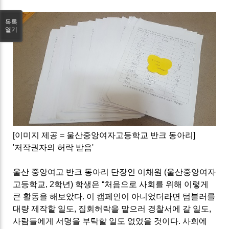
목록
열기
[이미지 제공 = 울산중앙여자고등학교 반크 동아리]
'저작권자의 허락 받음'
울산 중앙여고 반크 동아리 단장인 이채원
(
울산중앙여자
고등학교
, 2
학년
)
학생은
“
처음으로 사회를 위해 이렇게
큰 활동을 해보았다
.
이 캠페인이 아니었더라면 텀블러를
대량 제작할 일도
,
집회허락을 맡으러 경찰서에 갈 일도
,
사람들에게 서명을 부탁할 일도 없었을 것이다
.
사회에