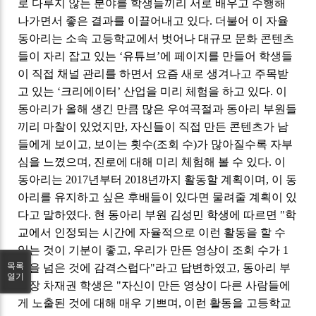
로 다루지 않는 분야를 학생들끼리 서로 배우고 수행해
나가면서 좋은 결과를 이끌어내고 있다
.
더불어 이 자율
동아리는 소속 고등학교에서 벗어나 대규모 문화 콘텐츠
들이 자리 잡고 있는 ‘유튜브’에 페이지를 만들어 학생들
이 직접 채널 관리를 하면서 요즘 새로 생겨나고 주목받
고 있는 ‘크리에이터’ 산업을 미리 체험을 하고 있다
.
이
동아리가 올해 생긴 만큼 많은 우여곡절과 동아리 부원들
끼리 마찰이 있었지만
,
자신들이 직접 만든 콘텐츠가 남
들에게 보이고
,
보이는 횟수
(
조회 수
)
가 많아질수록 자부
심을 느꼈으며
,
진로에 대해 미리 체험해 볼 수 있다
.
이
동아리는
2017
년부터
2018
년까지 활동할 계획이며
,
이 동
아리를 유지하고 싶은 후배들이 있다면 물려줄 계획이 있
다고 말하였다
.
현 동아리 부원 김성민 학생에 따르면
"
학
교에서 인정되는 시간에 자율적으로 이런 활동을 할 수
있는 것이 기분이 좋고
,
우리가 만든 영상이 조회 수가
1
목록
만을 넘은 것에 감격스럽다
"
라고 답변하였고
,
동아리 부
열기
단장 차재권 학생은
"
자신이 만든 영상이 다른 사람들에
게 노출된 것에 대해 매우 기쁘며
,
이런 활동을 고등학교