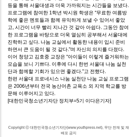
등을 통해 서울대생과 더욱 가까워지는 시간들을 보냈다
.
프로그램에 참여한
1
학년 박시원 학생은
“
무료한 여름방
학에 좋은 멘토들과 함께 유익하게 보낼 수 있어서 좋았
고
,
시간이 너무 빨리 지나간 것 같아 아쉽다
.
그동안 참여
한 프로그램을 바탕으로 더욱 열심히 공부해서 서울대에
진학하고 싶다
.
나눔 교실에서 활동한 내용이 입시 준비
하면서 큰 도움이 될 것 같다
.”
며 자신의 의지를 다졌다
.
이어 청양고 김호중 교장은
“
아이들이 이렇게 즐거워하는
모습을 보니 기쁘다
.
이후에 다시 한번 서울대 나눔 실천
단과 함께할 기회가 있으면 좋겠다
.”
고 전했다
.
한편 서울대 프로네시스 나눔 실천단 나눔 교실 프로그램
은
2006
년부터 전국 농산어촌 교육소 외 지역 학교를 방
문해 이루어지고 있다
.
[대한민국청소년기자단 정치부=5기 이다은기자]
Copyright ⓒ 대한민국청소년기자단(www.youthpress.net), 무단 전재 및 재
배포 금지