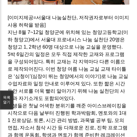
[이미지제공=서울대 나눔실천단, 저작권자로부터 이미지
사용 허락을 받음]
지난
8
월
7~12
일 청양군에 위치해 있는 청양고등학교(이
하 청양고)에서 서울대 프로네시스 나눔 실천단
20
명은
청양고
1, 2
학년
60
명 대상으로 나눔 교실을 운영했다
.
5
박
6
일간의 일정은 모두 직접 제작한 교재와 프로그램
을 구성되어있다
.
특히 교재는 각 지역마다 다른 이름으
로 제작되어진다
.
이번 청양 여름 나눔 교실 교재 타이틀
은
‘
심청이
’(
심장이 뛰는 청양에서의 이야기
)
로 나눔 교실
수업자료와 일정 안내로 이루어져 있다
.
또한 짧은 시간
동안 서로를 더욱 빨리 알아가기 위해 나눔 실천단의 사
목록
진과 자기소개도 포함되어있다
.
열기
학생들은 첫날 어색한 분위기를 깨준 아이스브레이킹을
시작으로 다음 날부터 진행된 학과박람회
,
멘토와의
1
대
1
진로상담
,
토론
,
시간 관리 방법
,
과목별 공부 팁
,
모의
면접
,
자소서 첨삭 시간 등 다채로운 진로
,
진학 프로그램
과 함께 운동회
,
학생과 멘토가 함께 준비한 레크레이션