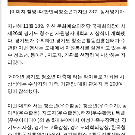
[
이미지 촬영
=
대한민국청소년기자단
23
기 정서영기자
]
지난해
11
월
18
일 안산 문화예술의전당 국제회의장에서
제
26
회 경기도 청소년 자원봉사대회의 시상식이 개최됐
다
.
경기도가 주최하고 경기도 청소년활동진흥센터가 주
관한 이번 행사는 도내에서 자원봉사를 실천하고 있는 우
수 청소년
,
동아리
,
지도자
,
기관을 선정하여 시상하는 자
리였다
.
‘2023
년 경기도 청소년 대축제
’
라는 타이틀로 개최된 시
상식에는 수상자와 가족
,
기관장
,
대회 관계자 등
200
여
명이 참석했다
.
이번 대회에서는 청소년
(
우수활동
),
청소년
(
우수수기
),
동
아리
(
우수활동
),
지도자
(
우수활동
),
터전
(
우수활동
),
특별
(
우수아이디어
)
의 총
6
개 분야에서 여성가족부장관상
,
경
기도지사상
,
경기도교육감상
,
경기도의회의장상
,
한국청
소년활동진흥원이사장상
,
경기도청소년활동진흥센터장