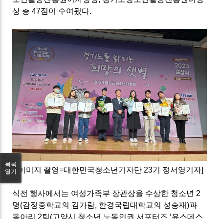
상 총
47
점이 수여됐다
.
목록
[
이미지 촬영
=
대한민국청소년기자단
23
기 정서영기자
]
열기
식전 행사에서는 여성가족부 장관상을 수상한 청소년
2
명
(
감정중학교의 김가람
,
한경국립대학교의 성승재
)
과
동아리
2
팀
(
고양시 청소년 노동인권 서포터즈
‘
유스데스