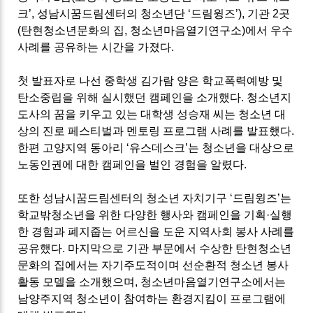
크
’,
성남시꿈드림센터의 청소년단
‘
드림윙즈
’), 기관
2
곳
(
탄현청소년문화의 집
,
청소년마음열기연구소
)
에서 우수
사례를 공유하는 시간을 가졌다
.
첫 발표자로 나선 중학생 김가람 양은 학교폭력예방 및
탄소중립을 위해 실시했던 캠페인을 소개했다
.
청소년지
도사의 꿈을 키우고 있는 대학생 성승재 씨는 청소년 대
상의 진로 페스티벌과 멘토링 프로그램 사례를 발표했다
.
한편 고양지역 동아리
‘
유스데스크
’
는 청소년을 대상으로
노동인권에 대한 캠페인을 벌인 경험을 알렸다
.
또한
성남시꿈드림센터의 청소년 자치기구
‘
드림윙즈
’
는
학교밖청소년을 위한 다양한 행사와 캠페인을 기획
·
실행
한 경험과 폐지줍는 어르신을 도운 지역사회 봉사 사례를
공유했다
.
마지막으로 기관 부문에서 수상한 탄현청소년
문화의 집에서는 자기주도적이며 선순환적 청소년 봉사
활동 모델을 소개했으며
,
청소년마음열기연구소에서는
남양주지역 청소년이 참여하는 환경지킴이 프로그램에