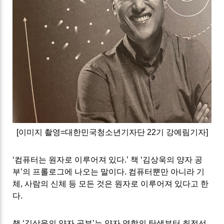
[
이미지 촬영
=
대한민국청소년기자단
22
기 강예림
기자]
‘
컴퓨터는 원자로 이루어져 있다
.’
책
‘
김상욱의 양자 공
부
’
의 프롤로그에 나오는 말이다
.
컴퓨터뿐만 아니라 기
체
,
사람의 신체 등 모든 것은 원자로 이루어져 있다고 한
다
.
책 ‘
김상욱의 양자 공부
’
는 양자 역학의 탄생부터 최전선