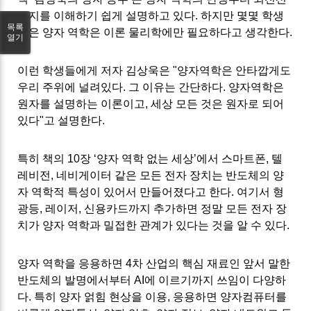
까지를 이해하기 쉽게 설명하고 있다
.
하지만 몇몇 학생
목록
들은 양자 역학은 이론 물리학에만 필요하다고 생각한다
.
열기
이런 학생들에게 저자 김상욱은
"
양자역학은 안타깝게도
우리 주위에 널려있다
.
그 이유는 간단하다
.
양자역학은
원자를 설명하는 이론이고
,
세상 모든 것은 원자로 되어
있다
"고 설명한다.
특히 책의
10
장
‘
양자 역학 없는 세상
’
에서 스마트폰
,
텔
레비전
,
네비게이터 같은 모든 전자 장치는 반도체의 양
자 역학적 특성이 있어서 만들어졌다고 한다
.
여기서 형
광등
,
레이저
,
신용카드까지 추가하면 정말 모든 전자 장
치가 양자 역학과 밀접한 관계가 있다는 것을 알 수 있다
.
양자 역학을 응용하면
4
차 산업의 핵심 재료인 앞서 말한
반도체의 발명에서부터
AI
에 이르기까지 쓰임이 다양하
다
.
특히 양자 얽힘 현상을 이용
,
응용하면 양자컴퓨터를