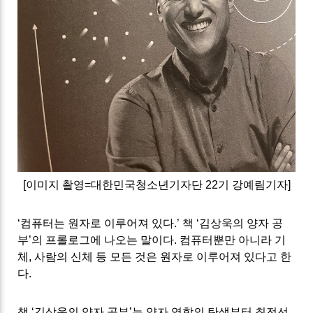
[
이미지 촬영
=
대한민국청소년기자단
22
기 강예림
기자]
‘
컴퓨터는 원자로 이루어져 있다
.’
책
‘
김상욱의 양자 공
부
’
의 프롤로그에 나오는 말이다
.
컴퓨터뿐만 아니라 기
체
,
사람의 신체 등 모든 것은 원자로 이루어져 있다고 한
다
.
책 ‘
김상욱의 양자 공부
’
는 양자 역학의 탄생부터 최전선