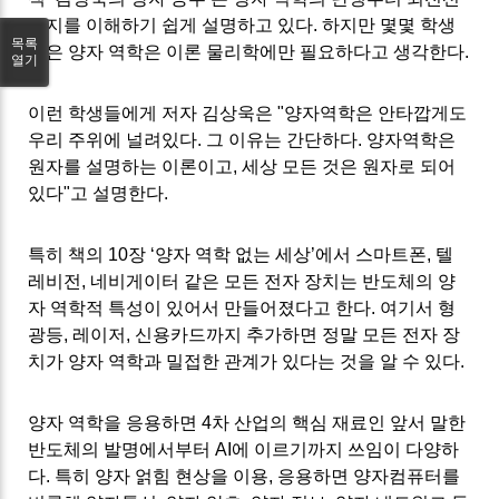
까지를 이해하기 쉽게 설명하고 있다
.
하지만 몇몇 학생
목록
들은 양자 역학은 이론 물리학에만 필요하다고 생각한다
.
열기
이런 학생들에게 저자 김상욱은
"
양자역학은 안타깝게도
우리 주위에 널려있다
.
그 이유는 간단하다
.
양자역학은
원자를 설명하는 이론이고
,
세상 모든 것은 원자로 되어
있다
"고 설명한다.
특히 책의
10
장
‘
양자 역학 없는 세상
’
에서 스마트폰
,
텔
레비전
,
네비게이터 같은 모든 전자 장치는 반도체의 양
자 역학적 특성이 있어서 만들어졌다고 한다
.
여기서 형
광등
,
레이저
,
신용카드까지 추가하면 정말 모든 전자 장
치가 양자 역학과 밀접한 관계가 있다는 것을 알 수 있다
.
양자 역학을 응용하면
4
차 산업의 핵심 재료인 앞서 말한
반도체의 발명에서부터
AI
에 이르기까지 쓰임이 다양하
다
.
특히 양자 얽힘 현상을 이용
,
응용하면 양자컴퓨터를