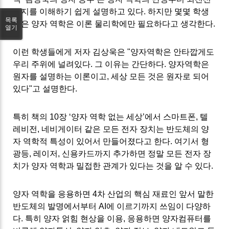
까지를 이해하기 쉽게 설명하고 있다
.
하지만 몇몇 학생
목록
들은 양자 역학은 이론 물리학에만 필요하다고 생각한다
.
열기
이런 학생들에게 저자 김상욱은
"
양자역학은 안타깝게도
우리 주위에 널려있다
.
그 이유는 간단하다
.
양자역학은
원자를 설명하는 이론이고
,
세상 모든 것은 원자로 되어
있다
"고 설명한다.
특히 책의
10
장
‘
양자 역학 없는 세상
’
에서 스마트폰
,
텔
레비전
,
네비게이터 같은 모든 전자 장치는 반도체의 양
자 역학적 특성이 있어서 만들어졌다고 한다
.
여기서 형
광등
,
레이저
,
신용카드까지 추가하면 정말 모든 전자 장
치가 양자 역학과 밀접한 관계가 있다는 것을 알 수 있다
.
양자 역학을 응용하면
4
차 산업의 핵심 재료인 앞서 말한
반도체의 발명에서부터
AI
에 이르기까지 쓰임이 다양하
다
.
특히 양자 얽힘 현상을 이용
,
응용하면 양자컴퓨터를