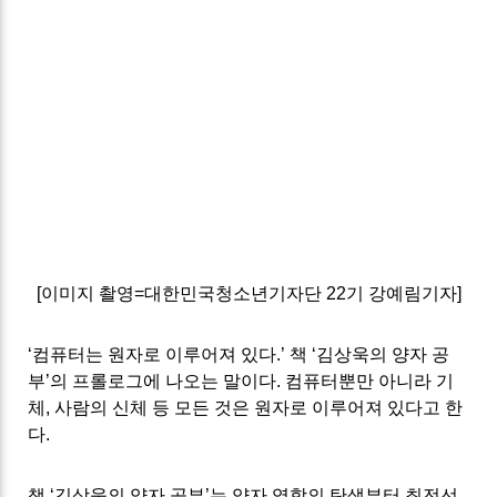
[
이미지 촬영
=
대한민국청소년기자단
22
기 강예림
기자]
‘
컴퓨터는 원자로 이루어져 있다
.’
책
‘
김상욱의 양자 공
부
’
의 프롤로그에 나오는 말이다
.
컴퓨터뿐만 아니라 기
체
,
사람의 신체 등 모든 것은 원자로 이루어져 있다고 한
다
.
책 ‘
김상욱의 양자 공부
’
는 양자 역학의 탄생부터 최전선